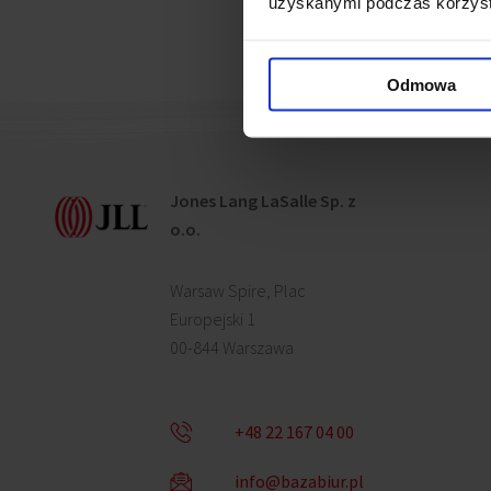
uzyskanymi podczas korzysta
Odmowa
Jones Lang LaSalle Sp. z
o.o.
Warsaw Spire, Plac
Europejski 1
00-844 Warszawa
+48 22 167 04 00
info@bazabiur.pl