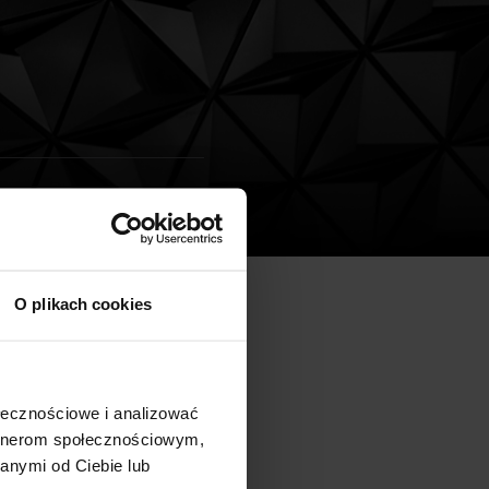
O plikach cookies
go kwartału 2011 r.
awno rozpoczęły się prace
lowym, o łącznej
ołecznościowe i analizować
artnerom społecznościowym,
anymi od Ciebie lub