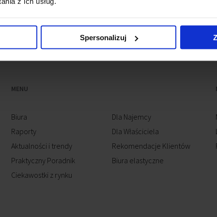
nia z ich usług.
Spersonalizuj
Z
MENU
Biura
Dla Najemcy
Raporty
Dla Właściciela
Aktualności i trendy
Rekomendacje Klientów
Praktyczny Poradnik
Biura elastyczne
Ciekawostki z rynku