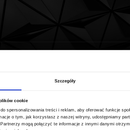
budowa Cristala
Szczegóły
nku Cristal w Gdańsku, zaplanowane jest w połowie trzecie
any, przebudowany wewnętrznie oraz zmodernizowany. Nied
 plików cookie
ędzie nowoczesnym i funkcjonalnym budynkiem biurowo-hand
do spersonalizowania treści i reklam, aby oferować funkcje sp
ormacje o tym, jak korzystasz z naszej witryny, udostępniamy p
m2. Inwestorem przedsięwzięcia jest firma Capital Park.
Partnerzy mogą połączyć te informacje z innymi danymi otrzym