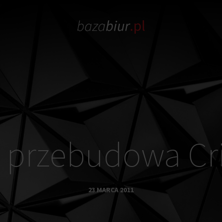
 przebudowa Cri
23 MARCA 2011