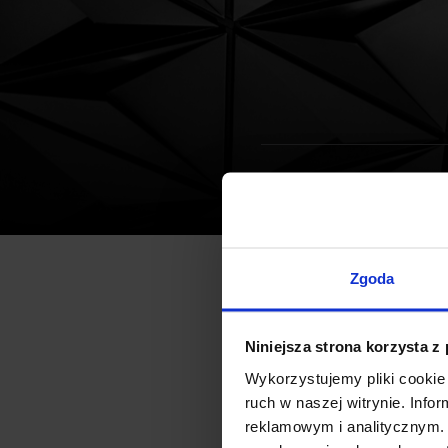
Biura
Aktualności
Trwa prze
Zgoda
Zakończenie przebudowy budy
Budynek zostanie rozbudow
Niniejsza strona korzysta z
elewacyjne. Nowy Cristal b
Wykorzystujemy pliki cookie 
ruch w naszej witrynie. Inf
powierzchni najmu ok. 1 700 
reklamowym i analitycznym. 