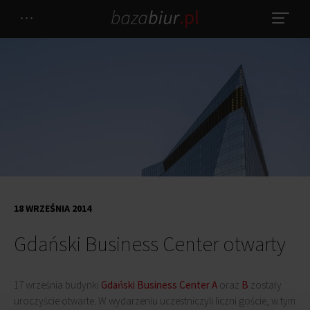
18 WRZEŚNIA 2014
Gdański Business Center otwarty
17 września budynki
Gdański Business Center A
oraz
B
zostały
uroczyście otwarte. W wydarzeniu uczestniczyli liczni goście, w tym