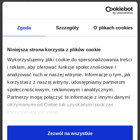
prezydent Słowacji oraz wiceprezydent m. st. Warszawy. Inwestor w
perspektywie ma rozbudowę kompleksu o kolejne budynki
fazy II
.
Powiązane newsy
Zgoda
Szczegóły
O plikach cookies
Gdański Business Center zarządzany przez JLL
(6
Niniejsza strona korzysta z plików cookie
kwietnia 2016)
Otwarcie trzeciego budynku w kompleksie Gdański
Wykorzystujemy pliki cookie do spersonalizowania treści
Business Center
(12 stycznia 2016)
i reklam, aby oferować funkcje społecznościowe i
Gdański Business Center z certyfikatem BREEAM
(7
analizować ruch w naszej witrynie. Informacje o tym, jak
sierpnia 2015)
korzystasz z naszej witryny, udostępniamy partnerom
Digital Virgo w Gdański Business Center
(26 maja 2015)
społecznościowym, reklamowym i analitycznym.
Biurowiec Gdański Business Center – nową siedzibą
Partnerzy mogą połączyć te informacje z innymi danymi
KPMG
(2 grudnia 2013)
otrzymanymi od Ciebie lub uzyskanymi podczas
korzystania z ich usług.
Zezwól na wszystkie