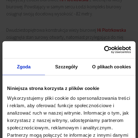
biurowej. Powstający w samym sercu Łodzi kompleks biurowy
osiągnął swoją docelową wysokość - 82 metry.
Dwudziestopiętrowa konstrukcja wieży biurowej
Hi Piotrkowska
osiągnęła stan surowy otwarty, natomiast przylegająca do niej
konstrukcja pięciopiętrowego biurowca oraz
siedmiokondygnacyjnego hotelu już jest w stanie surowym
zamkniętym. Oba budynki dostarczą ponad 20 tys. m2 powierzchni
biurowej klasy A+, natomiast hotel zaproponuje swoim gościom
Zgoda
Szczegóły
O plikach cookies
około 150 wygodnych pokoi o wysokim standardzie oraz
wyśmienitą restaurację.
Niniejsza strona korzysta z plików cookie
Zakończenie budowy wieży
Hi Piotrkowska
planowane jest na
Wykorzystujemy pliki cookie do spersonalizowania treści
koniec lata 2020.
i reklam, aby oferować funkcje społecznościowe i
analizować ruch w naszej witrynie. Informacje o tym, jak
Powiązane newsy
korzystasz z naszej witryny, udostępniamy partnerom
społecznościowym, reklamowym i analitycznym.
Nowe biuro elastyczne w Łodzi
(29 lipca 2022)
Partnerzy mogą połączyć te informacje z innymi danymi