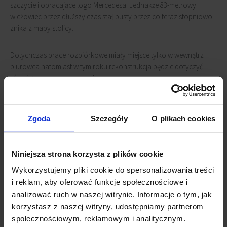
szczycie i obracające logo Mercedesa. Jednakże 83-metrowy
wieżowiec przez dłuższy czas stał pusty przez co teraz stopniowo
znika z mapy stolicy.
Dotychczas prace rozbiórkowe miały miejsce tylko w wewnątrz
biurowca natomiast w tym roku rekonstrukcja będzie dotyczyć
również strony zewnętrznej.
Rozbiórka dokonuje się w szybkim tempie, najprawdopodobniej
zakończy się jeszcze w tym roku, a na jego miejscu rozpoczną się
Zgoda
Szczegóły
O plikach cookies
prace nad planowanym ok. 190-metrowym zastępcą – Warsaw
One.
Niniejsza strona korzysta z plików cookie
Powiązane newsy
Wykorzystujemy pliki cookie do spersonalizowania treści
i reklam, aby oferować funkcje społecznościowe i
Rozpoczęcie etapowej rozbiórki budynku Ilmet
(10
analizować ruch w naszej witrynie. Informacje o tym, jak
kwietnia 2026)
korzystasz z naszej witryny, udostępniamy partnerom
Pekao Tower ustąpi miejsca nowemu projektowi na
społecznościowym, reklamowym i analitycznym.