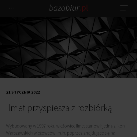
21 STYCZNIA 2022
Ilmet przyspiesza z rozbiórką
Wybudowany w 1997 roku wieżowiec Ilmet stanowił jedną z ikon
Warszawskich wieżowców, m.in. poprzez znajdujące się na