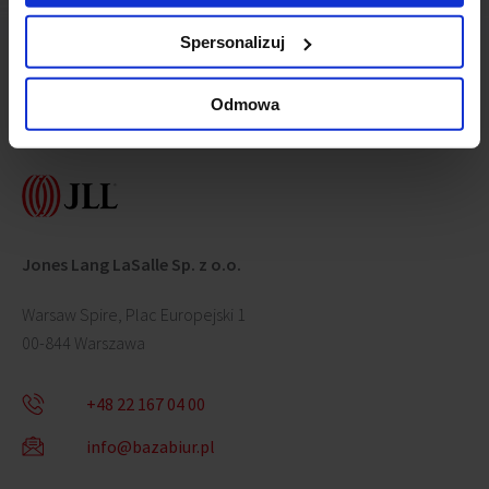
Spersonalizuj
Odmowa
Skontaktuj się z nami
Jones Lang LaSalle Sp. z o.o.
Warsaw Spire, Plac Europejski 1
00-844 Warszawa
+48 22 167 04 00
info@bazabiur.pl