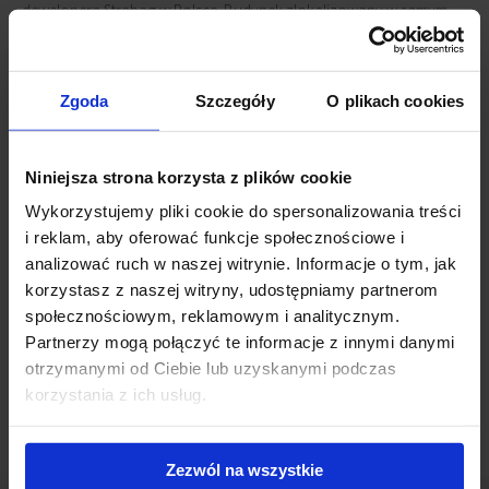
dewelopera Strabag w Polsce. Budynek zlokalizowany w samym
centrum miasta, będzie oferował do wynajęcia ponad 17 600 m2
nowoczesnej powierzchni biurowej klasy A.
Astoria
jest
precertyfikowana w systemie LEED.
Zgoda
Szczegóły
O plikach cookies
Inwestycja zostanie zakończona w maju 2016 r.
Niniejsza strona korzysta z plików cookie
Powiązane newsy
Wykorzystujemy pliki cookie do spersonalizowania treści
i reklam, aby oferować funkcje społecznościowe i
Multimedialna Astoria Premium Offices w dialogu z
analizować ruch w naszej witrynie. Informacje o tym, jak
użytkownikiem
(18 stycznia 2017)
korzystasz z naszej witryny, udostępniamy partnerom
Budowa Astorii coraz bliżej końca
(15 kwietnia 2016)
społecznościowym, reklamowym i analitycznym.
Astoria precertyfikowana w systemie LEED
(24 lutego
Partnerzy mogą połączyć te informacje z innymi danymi
2016)
otrzymanymi od Ciebie lub uzyskanymi podczas
korzystania z ich usług.
Zezwól na wszystkie