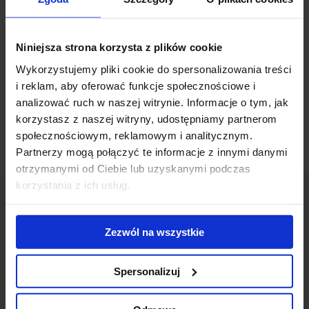
warszawskim Mokotowie.
Inwestycja zlokalizowana na rogu ulic Marynarskiej i Taśmowej
Niniejsza strona korzysta z plików cookie
zostanie oddana do użytku w 2020 roku. Do dyspozycji najemców
Wykorzystujemy pliki cookie do spersonalizowania treści
będzie niemal 33 000 mkw powierzchni, rozmieszczonej na sześciu
i reklam, aby oferować funkcje społecznościowe i
kondygnacjach szklanego budynku.
analizować ruch w naszej witrynie. Informacje o tym, jak
korzystasz z naszej witryny, udostępniamy partnerom
społecznościowym, reklamowym i analitycznym.
Partnerzy mogą połączyć te informacje z innymi danymi
otrzymanymi od Ciebie lub uzyskanymi podczas
korzystania z ich usług.
Zezwól na wszystkie
Skontaktuj się z nami
Spersonalizuj