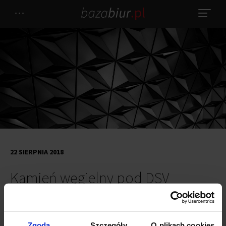
22 SIERPNIA 2018
Kamień węgielny pod DSV
Kamień węgielny symbolicznie rozpoczyna budowę
nowoczesnego biurowca DSV Taśmowa / Marynarska na
Zgoda
Szczegóły
O plikach cookies