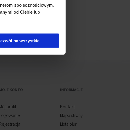
artnerom społecznościowym,
anymi od Ciebie lub
 powinno dojść latem 2024 r.
ezwól na wszystkie
MOJE KONTO
INFORMACJE
Mój profil
Kontakt
Logowanie
Mapa strony
Rejestracja
Lista biur