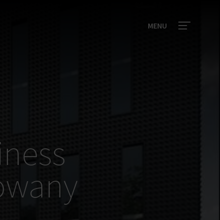
MENU
iness
dowany