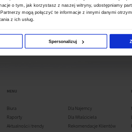
ormacje o tym, jak korzystasz z naszej witryny, udostępniamy p
rowym w Szczecinie.
Partnerzy mogą połączyć te informacje z innymi danymi otrzym
nia z ich usług.
jest na przełomie 2022 i 2023 roku. Do zakończenia budowy
Spersonalizuj
Z
MENU
Biura
Dla Najemcy
Raporty
Dla Właściciela
Aktualności i trendy
Rekomendacje Klientów