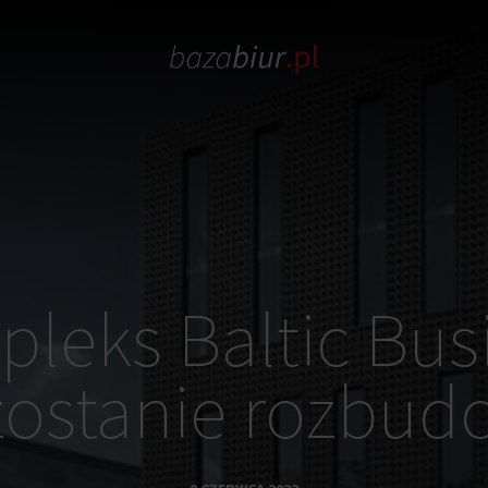
leks Baltic Bus
zostanie rozbu