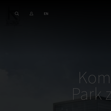
EN
Komp
Park 