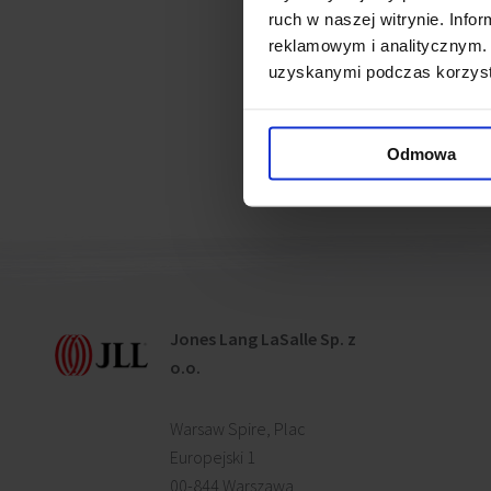
ruch w naszej witrynie. Inf
największym kompleksem biu
reklamowym i analitycznym. 
uzyskanymi podczas korzysta
Rozpoczęcie prac planowane 
Odmowa
Jones Lang LaSalle Sp. z
o.o.
Warsaw Spire, Plac
Europejski 1
00-844 Warszawa