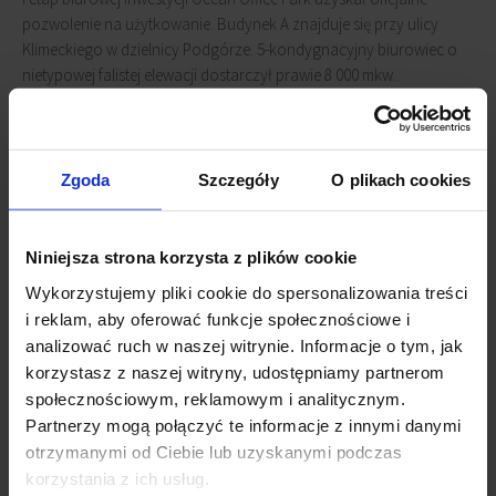
pozwolenie na użytkowanie. Budynek A znajduje się przy ulicy
Klimeckiego w dzielnicy Podgórze. 5-kondygnacyjny biurowiec o
nietypowej falistej elewacji dostarczył prawie 8 000 mkw.
nowoczesnej powierzchni biurowej na wynajem.
Obecnie trwają prace budowlane nad drugą częścią budynku A,
Zgoda
Szczegóły
O plikach cookies
której zakończenie szacowane jest na kolejny kwartał tego roku.
I etap kompleksu ubiega się o certyfikat BREEAM na poziomie
Niniejsza strona korzysta z plików cookie
Excellent.
Wykorzystujemy pliki cookie do spersonalizowania treści
i reklam, aby oferować funkcje społecznościowe i
Kompleks biurowy Ocean Office Park docelowo dostarczy ponad
analizować ruch w naszej witrynie. Informacje o tym, jak
50 000 mkw. w 4 etapach.
korzystasz z naszej witryny, udostępniamy partnerom
społecznościowym, reklamowym i analitycznym.
Powiązane newsy
Partnerzy mogą połączyć te informacje z innymi danymi
otrzymanymi od Ciebie lub uzyskanymi podczas
Ocean Office Park rozbudowuje się
(23 stycznia 2023)
korzystania z ich usług.
Ocean Office Park A zmieniło właściciela
(26 sierpnia 2022)