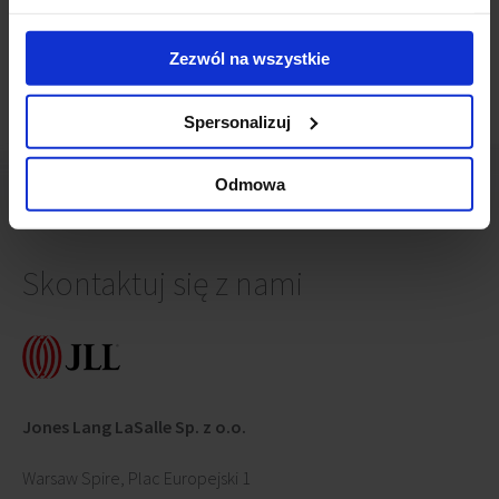
Ocean Office Park w Krakowie
(17 marca 2020)
Zezwól na wszystkie
Spersonalizuj
Odmowa
Skontaktuj się z nami
Jones Lang LaSalle Sp. z o.o.
Warsaw Spire, Plac Europejski 1