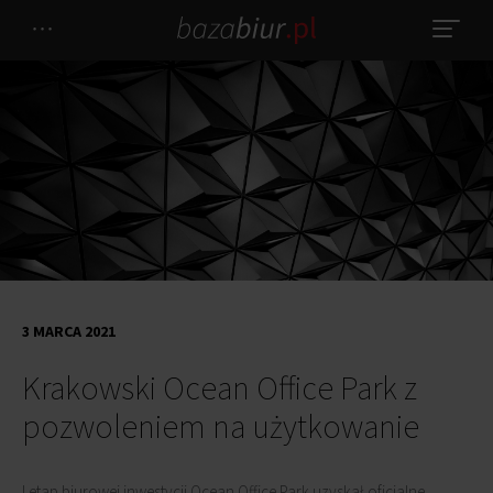
3 MARCA 2021
Krakowski Ocean Office Park z
pozwoleniem na użytkowanie
I etap biurowej inwestycji Ocean Office Park uzyskał oficjalne