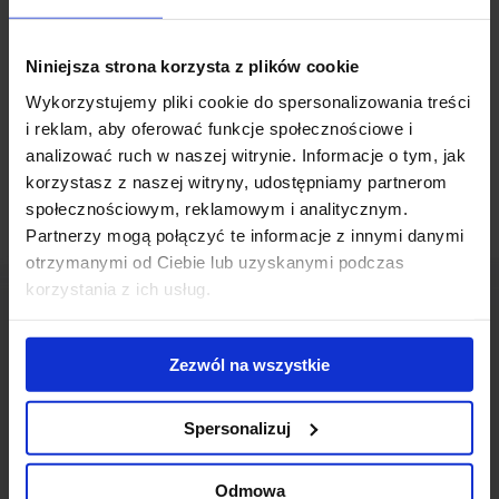
poznańskim projekcie kieleckiego dewelopera Echo Investment.
Nowy najemca wynajął 2 700 m2 w kompleksie Malta Office Park,
Niniejsza strona korzysta z plików cookie
którego budowę Echo zakończy pod koniec tego roku. Projekt
parku biznesowego, który jest zlokalizowany przy ul. Arcybiskupa
Wykorzystujemy pliki cookie do spersonalizowania treści
Baraniaka, powstał w pracowni Litoborski-Marciniak.
i reklam, aby oferować funkcje społecznościowe i
analizować ruch w naszej witrynie. Informacje o tym, jak
korzystasz z naszej witryny, udostępniamy partnerom
społecznościowym, reklamowym i analitycznym.
Partnerzy mogą połączyć te informacje z innymi danymi
otrzymanymi od Ciebie lub uzyskanymi podczas
korzystania z ich usług.
Zezwól na wszystkie
Skontaktuj się z nami
Spersonalizuj
Odmowa