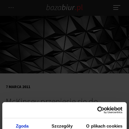
7 MARCA 2011
McKinsey przeniesie się do
kompleksu Malta Office Park
Zgoda
Szczegóły
O plikach cookies
Polska firma konsultingowa McKinsey & Company otworzy biuro w