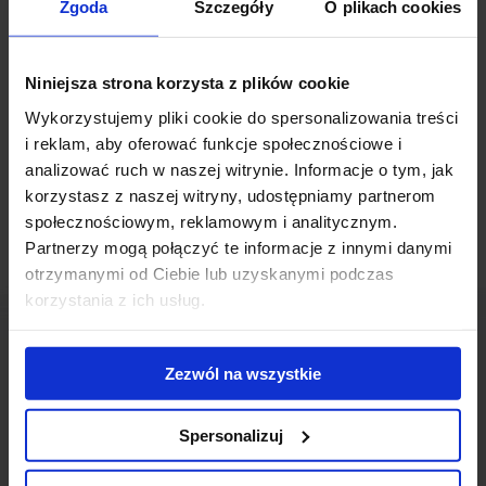
Zgoda
Szczegóły
O plikach cookies
ulicy Pereca planowany jest kompleks biurowy o łącznej
powierzchni najmu ok. 75 000 mkw. Natomiast tereny po byłej
fabryce FSO na Żeraniu przeznaczone zostaną pod inwestycje
Niniejsza strona korzysta z plików cookie
mieszkaniowe, biurowe i handlowe. Mennica ma nadzieję
rozpocząć budowę już w przyszłym roku. Spółka prowadzi
Wykorzystujemy pliki cookie do spersonalizowania treści
obecnie rozmowy, których celem ma być wyłonienie co-inwestora
i reklam, aby oferować funkcje społecznościowe i
przedsięwzięcia.
analizować ruch w naszej witrynie. Informacje o tym, jak
korzystasz z naszej witryny, udostępniamy partnerom
społecznościowym, reklamowym i analitycznym.
Partnerzy mogą połączyć te informacje z innymi danymi
otrzymanymi od Ciebie lub uzyskanymi podczas
korzystania z ich usług.
Zezwól na wszystkie
Skontaktuj się z nami
Spersonalizuj