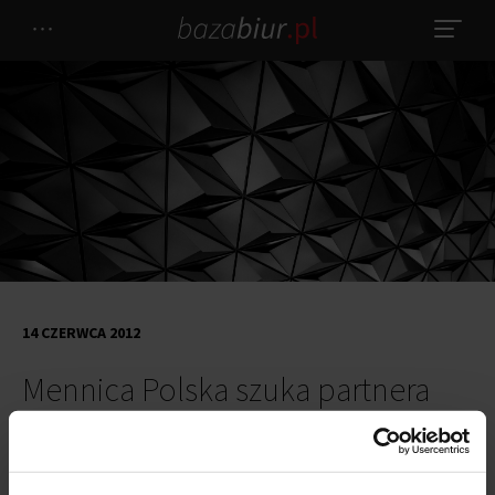
14 CZERWCA 2012
Mennica Polska szuka partnera
Mennica Polska ma w planach dwie inwestycje komercyjne na
swoich działkach zlokalizowanych na Woli i Żeraniu. Na Woli przy