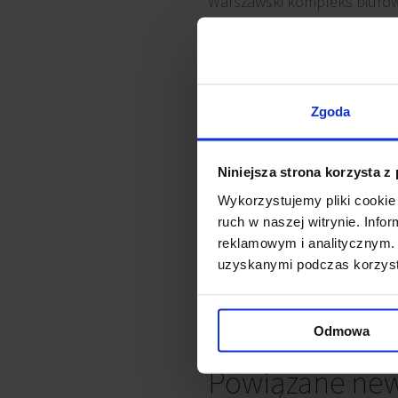
Warszawski kompleks biurowy
Towers
. Nowa nazwa ma lep
oraz podkreślać ich rolę ja
Mennica Towers
składa się 
Zgoda
zachodniej. Kompleks zapewn
zarządzania budynkiem, tec
Niniejsza strona korzysta z
również punkty ładowania au
Wykorzystujemy pliki cookie 
bezpieczeństwa.
ruch w naszej witrynie. Inf
reklamowym i analitycznym. 
uzyskanymi podczas korzysta
Dzięki zastosowaniu innowac
certyfikat BREEAM na poziom
mieszkańców.
Odmowa
Powiązane ne