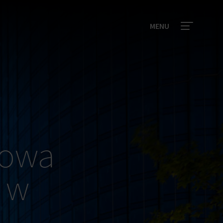
MENU
nowa
 w