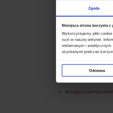
mkw z przeznaczeniem na lo
Zgoda
Inwestycja obejmie również
Niniejsza strona korzysta z
choć termin może ulec zmiani
Wykorzystujemy pliki cookie 
ruch w naszej witrynie. Inf
Centrum Handlowe Land znajd
reklamowym i analitycznym. 
nadziemnych i dwa podziemne
uzyskanymi podczas korzysta
usługowych.
Odmowa
Powiązane ne
W miejscu Centrum Hand