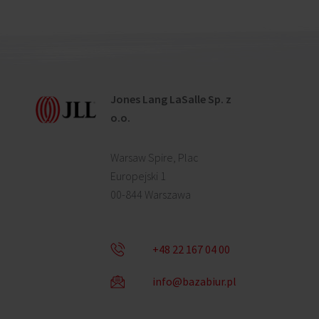
Jones Lang LaSalle Sp. z
o.o.
Warsaw Spire, Plac
Europejski 1
00-844 Warszawa
+48 22 167 04 00
info@bazabiur.pl