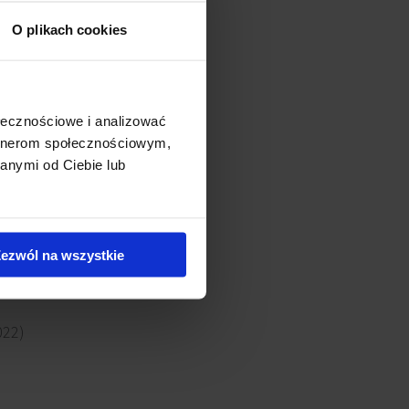
O plikach cookies
owa ma ruszyć w 2026 roku,
opytu.
ołecznościowe i analizować
artnerom społecznościowym,
poziomach (siedem
anymi od Ciebie lub
ko 200 punktów handlowo-
ezwól na wszystkie
022)