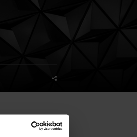
yjnemu projektowi "Nowy
e wieża licząca 12 pięter i
zeni biurowej oraz 7,3 tys.