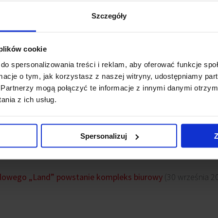
kale handlowe i usługowe.
Szczegóły
 parking podziemny mieszczący około 500 samochodów. Bud
 plików cookie
e w zależności od uzyskania pozwoleń, sytuacji rynkowej i p
do spersonalizowania treści i reklam, aby oferować funkcje sp
ormacje o tym, jak korzystasz z naszej witryny, udostępniamy p
uje się przy stacji metra Służew. Aktualnie na dziewięciu 
Partnerzy mogą połączyć te informacje z innymi danymi otrzym
) o łącznej powierzchni około 40 tys. mkw mieści się blis
nia z ich usług.
Spersonalizuj
Z
wsy
lowego „Land” powstanie kompleks biurowy
(30 września 2