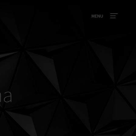
MENU
na