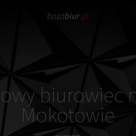
owy biurowiec 
Mokotowie