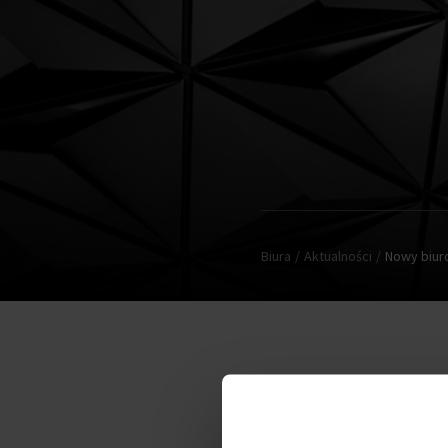
Biura
Aktualności
Nowy biur
Mokotowskie Centrum Handlo
Land". Planowana inwestycja 
sięgająca około 52 metrów w