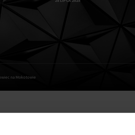
28 LIPCA 2025
owiec na Mokotowie
we Land czeka wyburzenie, by ustąpić miejsca wielofunkc
obejmie zespół zabudowań, wśród których wyróżniać się będzi
ysokości. W nowym kompleksie powstanie 30 tys. mkw przestr