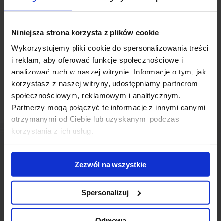
Przy skrzyżowaniu ulic Towarowej i Prostej zostanie wybudowany
nowy budynek biurowy. Projekt zakłada budowę prawie
Niniejsza strona korzysta z plików cookie
200metrowej wieży oraz 4 kondygnacji podziemnego parkingu.
Wykorzystujemy pliki cookie do spersonalizowania treści
Obiekt, który zaoferuje najemcom ok. 45 000 m2 powierzchni
i reklam, aby oferować funkcje społecznościowe i
biurowej, będzie się starał o certyfikat LEED Gold.
analizować ruch w naszej witrynie. Informacje o tym, jak
korzystasz z naszej witryny, udostępniamy partnerom
społecznościowym, reklamowym i analitycznym.
Partnerzy mogą połączyć te informacje z innymi danymi
otrzymanymi od Ciebie lub uzyskanymi podczas
korzystania z ich usług.
Zezwól na wszystkie
Skontaktuj się z nami
Spersonalizuj
Odmowa