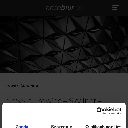
15 WRZEŚNIA 2014
Nowy biurowiec – Skyliner –
powstanie przy Rondzie
Daszyńskiego
Zgoda
Szczegóły
O plikach cookies