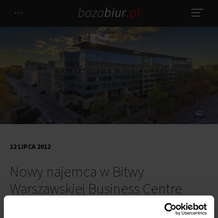
12 LIPCA 2012
Nowy najemca w Bitwy
Warszawskiej Business Centre
Budynek biurowy Bitwy Warszawskiej Business Centre
zyskał