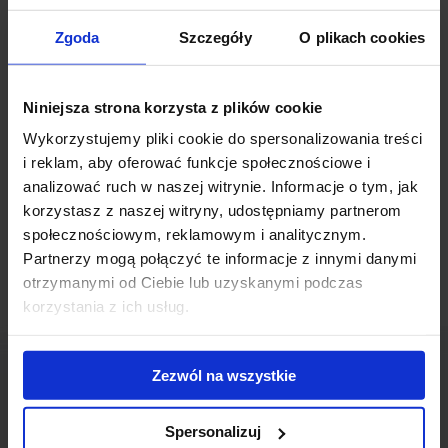
nowego najemcę, firmę Kotanyi Polonia, która wynajęła ok. 300
Zgoda
Szczegóły
O plikach cookies
mkw powierzchni biurowej. Głównym najemcą biurowca
oferującego łącznie ponad 18 000 mkw powierzchni biurowej na
wynajem jest Grupa Żywiec.
Niniejsza strona korzysta z plików cookie
Wykorzystujemy pliki cookie do spersonalizowania treści
Powiązane newsy
i reklam, aby oferować funkcje społecznościowe i
analizować ruch w naszej witrynie. Informacje o tym, jak
Sprzedano biurowiec Bitwy Warszawskiej Business
korzystasz z naszej witryny, udostępniamy partnerom
Center
(6 marca 2025)
społecznościowym, reklamowym i analitycznym.
Partnerzy mogą połączyć te informacje z innymi danymi
otrzymanymi od Ciebie lub uzyskanymi podczas
korzystania z ich usług.
Zezwól na wszystkie
Spersonalizuj