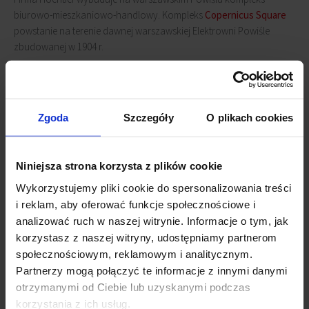
biurowo-mieszkaniowo-handlowy. Kompleks
Copernicus Square
powstanie na terenie dawnej warszawskiej Elektrowni Powiśle
zbudowanej w 1904 r.
W zrewitalizowanych budynkach Elektrowni Warszawskiej i w
pięciu nowych obiektach zostanie oddanych do użytku około 27
tys. mkw. powierzchni biurowej, ponad 8 tys. mkw. powierzchni
Zgoda
Szczegóły
O plikach cookies
handlowej oraz prawie 6 tys. mkw. powierzchni mieszkaniowej. Do
dyspozycji najemców oraz mieszkańców będzie również parking
podziemny.
Niniejsza strona korzysta z plików cookie
Wykorzystujemy pliki cookie do spersonalizowania treści
Oddanie do użytku projektu zapowiadane jest na za dwa lata.
i reklam, aby oferować funkcje społecznościowe i
analizować ruch w naszej witrynie. Informacje o tym, jak
Powiązane newsy
korzystasz z naszej witryny, udostępniamy partnerom
społecznościowym, reklamowym i analitycznym.
Elektrownia Powiśle z nominacją do MIPIM Awards
(5
Partnerzy mogą połączyć te informacje z innymi danymi
lutego 2024)
otrzymanymi od Ciebie lub uzyskanymi podczas
Elektrownia Powiśle zwycięzcą w konkursie w Cannes
(13
korzystania z ich usług.