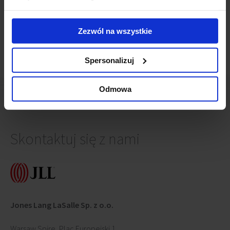
września 2021)
Elektrownia Powiśle na finiszu
(22 maja 2018)
Zezwól na wszystkie
Spersonalizuj
Odmowa
Skontaktuj się z nami
Jones Lang LaSalle Sp. z o.o.
Warsaw Spire, Plac Europejski 1