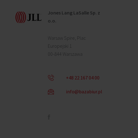
Jones Lang LaSalle Sp. z
o.o.
Warsaw Spire, Plac
Europejski 1
00-844 Warszawa
+48 22 167 04 00
info@bazabiur.pl