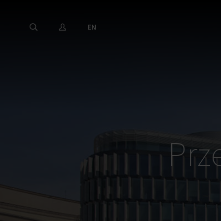
EN
Prz