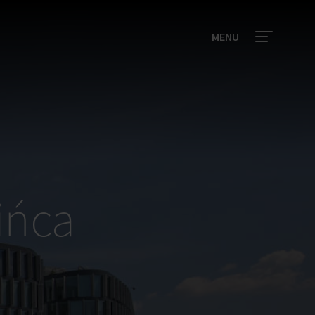
MENU
ińca