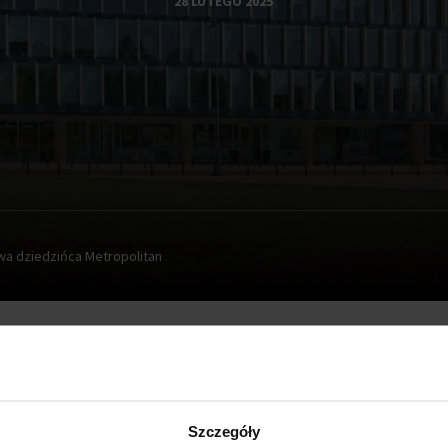
28 LUTEGO 2025
a dziedzińca Metropolitan
placu Piłsudskiego przechodzi gruntowną modernizację. Kilk
trznego dziedzińca usunięto wszystkie drzewa rosnące tam
Szczegóły
 lato przyciągała warszawiaków i turystów.