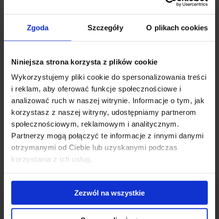
mkw powierzchni użytkowej na 4 kondygnacjach naziemnych.
Parterowe powierzchnie będą przeznaczone pod lokale handlowe
i usługowe, a wyższe kondygnacje zapełnią biura.
Zgoda
Szczegóły
O plikach cookies
Prismistic Office stanie na trójkątnej działce na łódzkim Widzewie,
Niniejsza strona korzysta z plików cookie
która umożliwiła zaprojektowanie trzech oddzielnych wejść do
obiektu. Prostopadłościany będą połączone ze sobą trzema
Wykorzystujemy pliki cookie do spersonalizowania treści
łącznikami z pryzmatycznymi przeszkleniami o nieregularnym
i reklam, aby oferować funkcje społecznościowe i
ułożeniu. W centralnej części budynku powstanie patio bogato
analizować ruch w naszej witrynie. Informacje o tym, jak
wysadzone roślinnością. Budowa ma się rozpocząć już w
korzystasz z naszej witryny, udostępniamy partnerom
przyszłym roku.
społecznościowym, reklamowym i analitycznym.
Partnerzy mogą połączyć te informacje z innymi danymi
otrzymanymi od Ciebie lub uzyskanymi podczas
korzystania z ich usług.
Zezwól na wszystkie