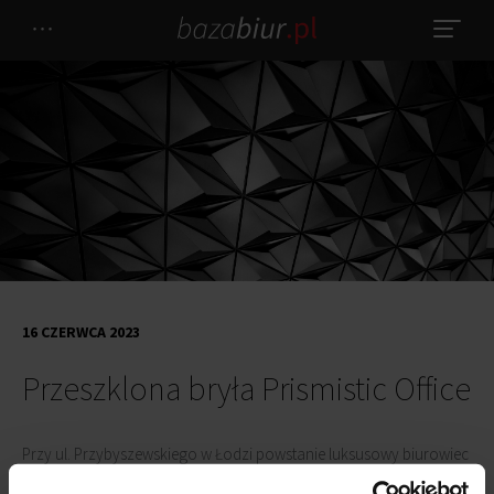
16 CZERWCA 2023
Przeszklona bryła Prismistic Office
Przy ul. Przybyszewskiego w Łodzi powstanie luksusowy biurowiec
Prismistic Office. Obiekt o przeszklonej bryle ma dostarczyć 14 tys.