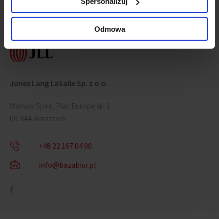
Spersonalizuj
Skontaktuj się z nami
Odmowa
Jones Lang LaSalle Sp. z o.o.
Warsaw Spire, Plac Europejski 1
00-844 Warszawa
+48 22 167 04 00
info@bazabiur.pl