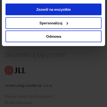
Zezwól na wszystkie
Spersonalizuj
Odmowa
Skontaktuj się z nami
Jones Lang LaSalle Sp. z o.o.
Warsaw Spire, Plac Europejski 1
00-844 Warszawa