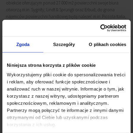
obiekcie oferującym ponad 27 000 m2 powierzchni swoje biura
otworzą m.in. Sygnity, Lindt & Sprungli oraz Erbud; do grona
najemców powierzchni handlowej będą należeć m.in. Piccola Italia,
Bang & Olufsen czy Rossman.
Na terenie ponad 8,6 tys. m2 w sąsiedztwie inwestycji powstaną dwa
Zgoda
Szczegóły
O plikach cookies
bezpłatne, ogólnodostępne prace rekreacyjne, w których skład
będą wchodzić m.in. boisko do siatkówki plażowej i koszykówki,
boule, ścianka wspinaczkowa, scena multimedialna oraz
Niniejsza strona korzysta z plików cookie
restauracje, przestrzeń parkowa oraz fontanna.
Wykorzystujemy pliki cookie do spersonalizowania treści
Powiązane newsy
i reklam, aby oferować funkcje społecznościowe i
analizować ruch w naszej witrynie. Informacje o tym, jak
korzystasz z naszej witryny, udostępniamy partnerom
Zielony Royal Wilanów
(13 lipca 2016)
społecznościowym, reklamowym i analitycznym.
Nowe biuro Lindt & Sprüngli
(10 czerwca 2015)
Partnerzy mogą połączyć te informacje z innymi danymi
Nowy najemca w Royal Wilanów
(30 stycznia 2015)
otrzymanymi od Ciebie lub uzyskanymi podczas
Royal Wilanów w budowie
(13 marca 2014)
Royal Wilanów ma pozwolenie na budowę
(4 grudnia
korzystania z ich usług.
2011)