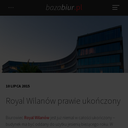
10 LIPCA 2015
Royal Wilanów prawie ukończony
Biurowiec
Royal Wilanów
jest już niemal w całości ukończony –
budynek ma być oddany do użytku jesienią bieżącego roku. W