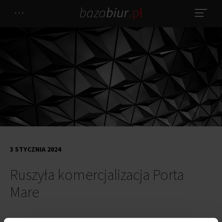
3 STYCZNIA 2024
Ruszyła komercjalizacja Porta
Mare
Przy ulicy Warszawskiej w Elblągu powstaje nowoczesny obiekt