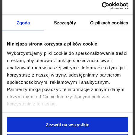
biurowy Porta Mare. Planowana data zakończenia budowy
przewidywana jest na III kw. 2024 roku, aczkolwiek już trwają
rozmowy z potencjalnymi najemcami biurowca.
Zgoda
Szczegóły
O plikach cookies
Porta Mare to 6-kondygnacyjny budynek biurowo-usługowy, o
wysokim standardzie wykończenie. Inwestycja dostarczy na rynek
Niniejsza strona korzysta z plików cookie
ponad 11 tys. m2 powierzchni do wynajęcia oraz 130 miejsc
Wykorzystujemy pliki cookie do spersonalizowania treści
parkingowych, z czego ponad 80% w garażach podziemnych.
i reklam, aby oferować funkcje społecznościowe i
analizować ruch w naszej witrynie. Informacje o tym, jak
Powiązane newsy
korzystasz z naszej witryny, udostępniamy partnerom
społecznościowym, reklamowym i analitycznym.
Klasa A w Elblągu
(31 maja 2021)
Partnerzy mogą połączyć te informacje z innymi danymi
otrzymanymi od Ciebie lub uzyskanymi podczas
korzystania z ich usług.
Zezwól na wszystkie