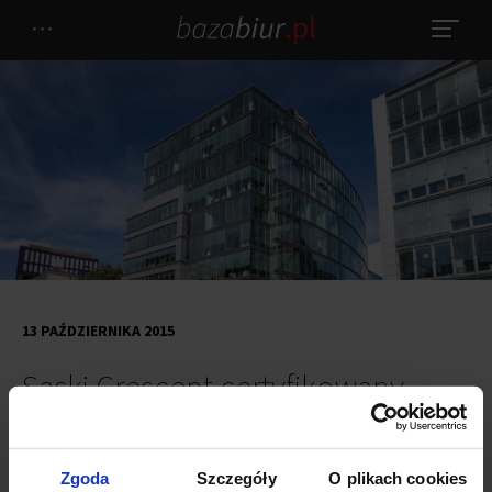
13 PAŹDZIERNIKA 2015
Saski Crescent certyfikowany
Warszawskiemu biurowcowi
Saski Crescent
został przyznany
certyfikat BREAAM In-Use na poziomie „Very Good” w dwóch
Zgoda
Szczegóły
O plikach cookies