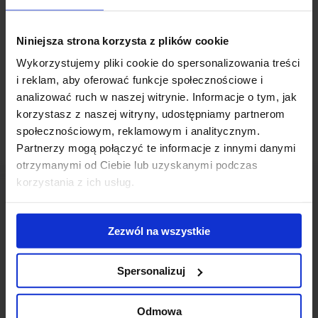
kategoriach: Building Management oraz Asset Performance.
Niniejsza strona korzysta z plików cookie
Saski Crescent
to zlokalizowany w centrum Warszawy budynek
biurowy klasy A, oferujący ponad 15 000 m2 nowoczesnej
Wykorzystujemy pliki cookie do spersonalizowania treści
powierzchni biurowej na 10 kondygnacjach.
i reklam, aby oferować funkcje społecznościowe i
analizować ruch w naszej witrynie. Informacje o tym, jak
korzystasz z naszej witryny, udostępniamy partnerom
społecznościowym, reklamowym i analitycznym.
Partnerzy mogą połączyć te informacje z innymi danymi
otrzymanymi od Ciebie lub uzyskanymi podczas
korzystania z ich usług.
Zezwól na wszystkie
Skontaktuj się z nami
Spersonalizuj
Odmowa