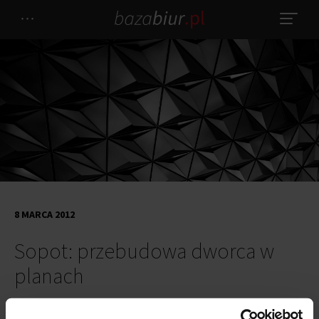
8 MARCA 2012
Sopot: przebudowa dworca w
planach
Na początku roku władze Sopotu, Polskie Koleje Państwowe oraz