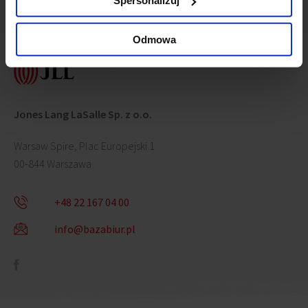
Spersonalizuj
Skontaktuj się z nami
Odmowa
Jones Lang LaSalle Sp. z o.o.
Warsaw Spire, Plac Europejski 1
00-844 Warszawa
+48 22 167 04 00
info@bazabiur.pl