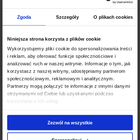
Bałtycka Grupa Inwestycyjna podpisały umowę o partnerstwie
publiczno-prywatnym dotyczącą budowy kompleksu
Zgoda
Szczegóły
O plikach cookies
komercyjnego o powierzchni użytkowej ok. 13 000 mkw.
Kompleks będzie w sobie łączyć funkcje: dworca, hotelu i
Niniejsza strona korzysta z plików cookie
parkingów. Przebudowany zostanie też teren w bezpośrednim
Wykorzystujemy pliki cookie do spersonalizowania treści
sąsiedztwie dworca.
i reklam, aby oferować funkcje społecznościowe i
analizować ruch w naszej witrynie. Informacje o tym, jak
Zgodnie z założeniami budowa rozpocznie się na jesieni tego
korzystasz z naszej witryny, udostępniamy partnerom
roku. Zakończenie inwestycji zaplanowano na wiosnę 2014 roku.
społecznościowym, reklamowym i analitycznym.
Partnerzy mogą połączyć te informacje z innymi danymi
otrzymanymi od Ciebie lub uzyskanymi podczas
korzystania z ich usług.
Zezwól na wszystkie