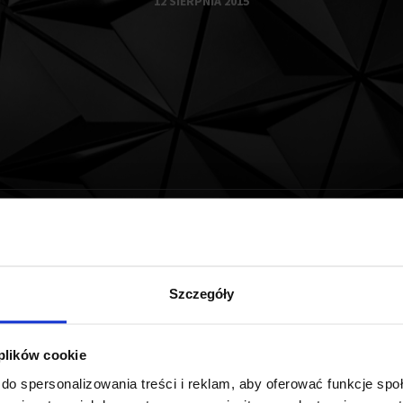
12 SIERPNIA 2015
Emparku sfinalizowana
Szczegóły
 LLC sfinalizowała umowę sprzedaży swoich udziałów w sto
 plików cookie
siness Park na rzecz IMMOFINANZ. Sprzedaż EMPARK-u to p
do spersonalizowania treści i reklam, aby oferować funkcje sp
 tego samego projektu. Wartość transakcji jest poufna.