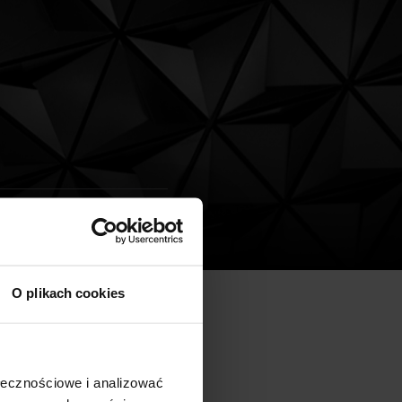
O plikach cookies
łecznym kompleksie
rzykład transakcji
ołecznościowe i analizować