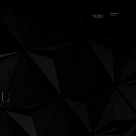
MENU
ku