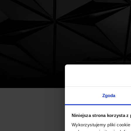
Biura
Aktualności
Sprzedaż 
Zgoda
Spółka powiązana z Heitman
Niniejsza strona korzysta z
biurowym EMPARK Mokotów Bu
Wykorzystujemy pliki cookie 
pomiędzy dwoma udziałowcami