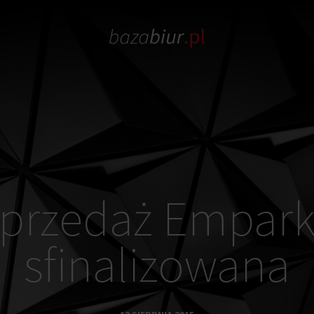
przedaż Empar
sfinalizowana