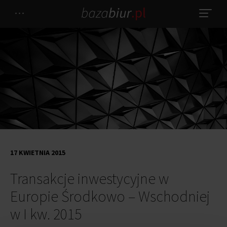
17 KWIETNIA 2015
Transakcje inwestycyjne w
Europie Środkowo – Wschodniej
w I kw. 2015