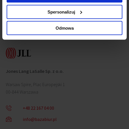
Spersonalizuj
Odmowa
Skontaktuj się z nami
Jones Lang LaSalle Sp. z o.o.
Warsaw Spire, Plac Europejski 1
00-844 Warszawa
+48 22 167 04 00
info@bazabiur.pl