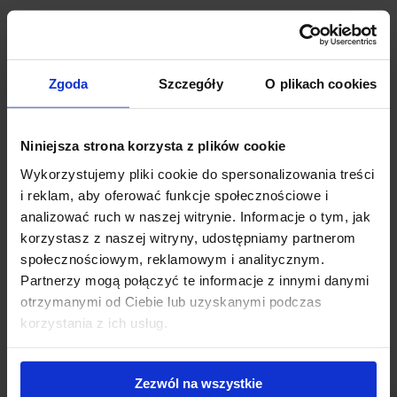
Według wstępnych szacunków międzynarodowej firmy doradczej
JLL, wartość transakcji inwestycyjnych sfinalizowanych na
rynkach nieruchomości komercyjnych w Europie Środkowo –
Zgoda
Szczegóły
O plikach cookies
Wschodniej w I kw. 2015 r. wyniosła prawie 1,44 mld euro. Najwięcej
– 731 mln euro przypadło na Czechy, a następnie na Polskę (458
mln euro) i Rumunię (ok. 140 mln euro).
Niniejsza strona korzysta z plików cookie
Wykorzystujemy pliki cookie do spersonalizowania treści
JLL pozostaje liderem rynku strategicznego doradztwa w regionie
i reklam, aby oferować funkcje społecznościowe i
pracując obecnie nad transakcjami o wartości ok. 5,4 mld euro, z
analizować ruch w naszej witrynie. Informacje o tym, jak
czego 2,2 mld euro przypada na transakcje w Czechach, a 2 mld
korzystasz z naszej witryny, udostępniamy partnerom
euro – w Polsce.
społecznościowym, reklamowym i analitycznym.
Partnerzy mogą połączyć te informacje z innymi danymi
Przeczytaj więcej:
Informacje prasowe
otrzymanymi od Ciebie lub uzyskanymi podczas
korzystania z ich usług.
Zezwól na wszystkie