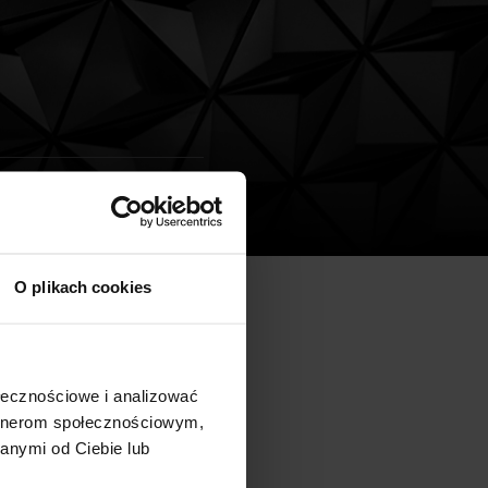
O plikach cookies
chni użytkowej ok. 1 500
estycji planowane jest na III
ołecznościowe i analizować
artnerom społecznościowym,
anymi od Ciebie lub