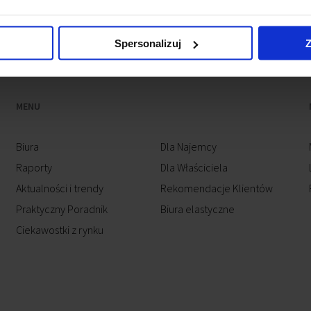
Spersonalizuj
Z
MENU
Biura
Dla Najemcy
Raporty
Dla Właściciela
Aktualności i trendy
Rekomendacje Klientów
Praktyczny Poradnik
Biura elastyczne
Ciekawostki z rynku