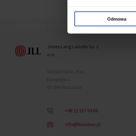
Odmowa
Jones Lang LaSalle Sp. z
o.o.
Warsaw Spire, Plac
Europejski 1
00-844 Warszawa
+48 22 167 04 00
info@bazabiur.pl