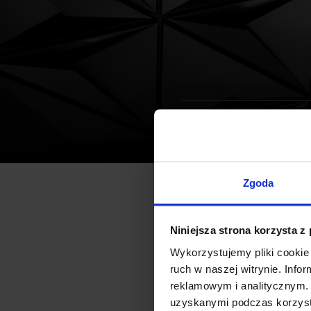
Biura
Aktualności
Jysk budu
Zgoda
Duńska sieć handlowa Jysk b
Niniejsza strona korzysta z
mkw powstanie przy ul. Meteo
Wykorzystujemy pliki cookie 
kwartał 2012.
ruch w naszej witrynie. Inf
reklamowym i analitycznym. 
uzyskanymi podczas korzysta