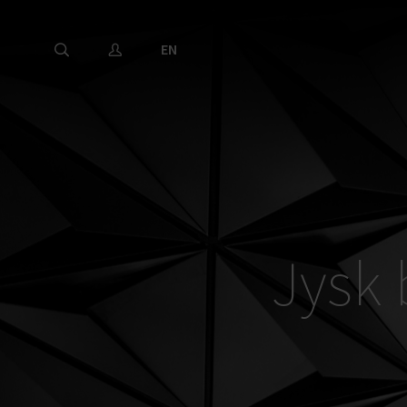
EN
Jysk 