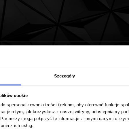
je się w Gdańsku
Szczegóły
uduje w Trójmieście swoją nową siedzibę. Budynek o powierz
 plików cookie
rytowej, niedaleko obwodnicy trójmiejskiej. Zakończenie inw
do spersonalizowania treści i reklam, aby oferować funkcje sp
ormacje o tym, jak korzystasz z naszej witryny, udostępniamy p
Partnerzy mogą połączyć te informacje z innymi danymi otrzym
nia z ich usług.