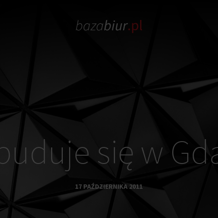
buduje się w G
17 PAŹDZIERNIKA 2011