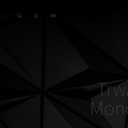
EN
Trw
Mono