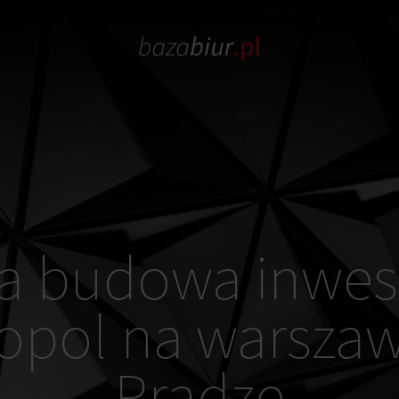
a budowa inwest
pol na warszaw
Pradze