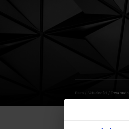
Biura
Aktualności
Trwa budo