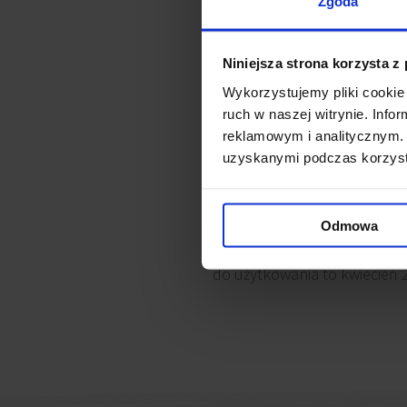
Zgoda
Nieopodal Centrum Praskiego
kompleks powstaje przy ulic
Niniejsza strona korzysta z
wynajęcia, rozłożonych na p
Wykorzystujemy pliki cookie 
ruch w naszej witrynie. Inf
Zakończone zostały prace zw
reklamowym i analitycznym. 
uzyskanymi podczas korzysta
dzięki której budynek jeszcze 
Nieruchomość znajduje się w 
Odmowa
Dodatkowo obiekt oferuje zie
do użytkowania to kwiecień 