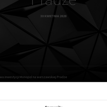
30 KWIETNIA 2020
wa inwestycji Monopol na warszawskiej Pradze