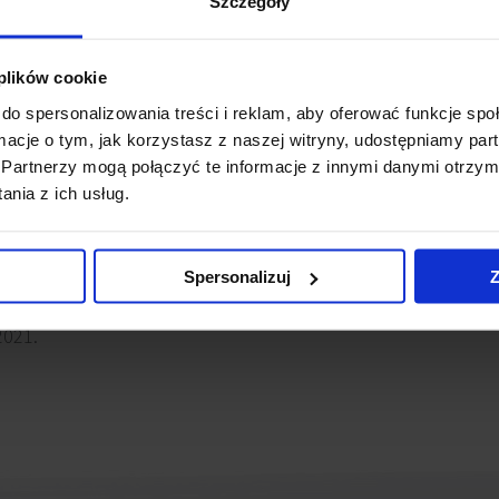
Szczegóły
 Koneser powstaje druga część inwestycji Monopol. Nowocz
y Nieporęckiej. Druga faza budynku zaoferuje 25 500 mkw p
 plików cookie
ięciu kondygnacjach naziemnych.
do spersonalizowania treści i reklam, aby oferować funkcje sp
ormacje o tym, jak korzystasz z naszej witryny, udostępniamy p
iązane z konstrukcją budynków. Teraz trwa montaż okien, da
Partnerzy mogą połączyć te informacje z innymi danymi otrzym
nia z ich usług.
lepiej będzie wtapiał się w krajobraz Starej Pragi.
tętniącej życiem dzielnicy, gdzie pracownicy mogą odpoczyw
Spersonalizuj
Z
lone strefy relaksu oraz wiele kawiarni i restauracji. Plan
2021.