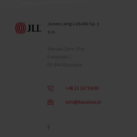
Jones Lang LaSalle Sp. z
o.o.
Warsaw Spire, Plac
Europejski 1
00-844 Warszawa
+48 22 167 04 00
info@bazabiur.pl