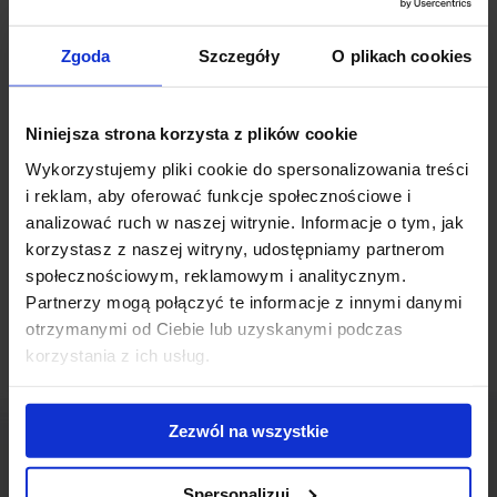
Park otrzymał certyfikat BREEAM Interim z oceną Very Good.
Podczas certyfikacji biurowiec uzyskał wynik 68,1 procent. Budynki
Zgoda
Szczegóły
O plikach cookies
pierwszego
i
drugiego
etapu inwestycji również otrzymały
certyfikaty BREEAM na poziomie Very Good.
Niniejsza strona korzysta z plików cookie
A4 Business Park to kompleks składający się z 3 nowoczesnych
Wykorzystujemy pliki cookie do spersonalizowania treści
budynków biurowych o łącznej powierzchni ponad 30 500 m2.
i reklam, aby oferować funkcje społecznościowe i
Trzeci, największy etap inwestycji, dostarczy ponad 12 100 m2
analizować ruch w naszej witrynie. Informacje o tym, jak
powierzchni biurowej do wynajęcia. Zakończenie trzeciego etapu
korzystasz z naszej witryny, udostępniamy partnerom
jest planowane na sierpień 2016 roku.
społecznościowym, reklamowym i analitycznym.
Partnerzy mogą połączyć te informacje z innymi danymi
otrzymanymi od Ciebie lub uzyskanymi podczas
korzystania z ich usług.
Zezwól na wszystkie
Spersonalizuj