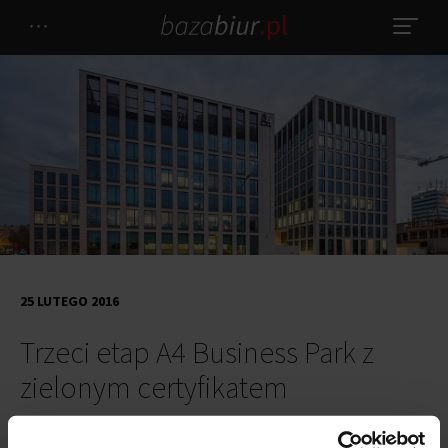
25 LUTEGO 2016
Trzeci etap A4 Business Park z
zielonym certyfikatem
Trzeci etap
realizowanego w Katowicach projektu A4 Business