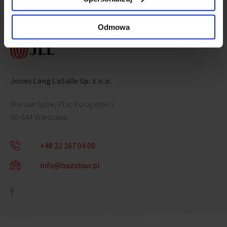
Skontaktuj się z nami
Odmowa
Jones Lang LaSalle Sp. z o.o.
Warsaw Spire, Plac Europejski 1
00-844 Warszawa
+48 22 167 04 00
info@bazabiur.pl