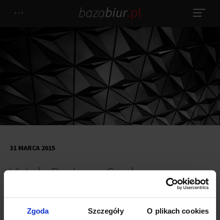
31 MARCA 2015
Vistula Business Garden w
budowie
Zgoda
Szczegóły
O plikach cookies
Ruszyła budowa Vistula Business Garden w Krakowie. Do końca