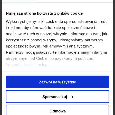
2016 roku powstanie nowoczesny biurowiec oferujący ponad 18
000 m2 powierzchni biurowej do wynajęcia.
Niniejsza strona korzysta z plików cookie
Wykorzystujemy pliki cookie do spersonalizowania treści
Przeczytaj również
Informacje prasowe
.
i reklam, aby oferować funkcje społecznościowe i
analizować ruch w naszej witrynie. Informacje o tym, jak
korzystasz z naszej witryny, udostępniamy partnerom
społecznościowym, reklamowym i analitycznym.
Partnerzy mogą połączyć te informacje z innymi danymi
otrzymanymi od Ciebie lub uzyskanymi podczas
korzystania z ich usług.
Zezwól na wszystkie
Skontaktuj się z nami
Spersonalizuj
Odmowa