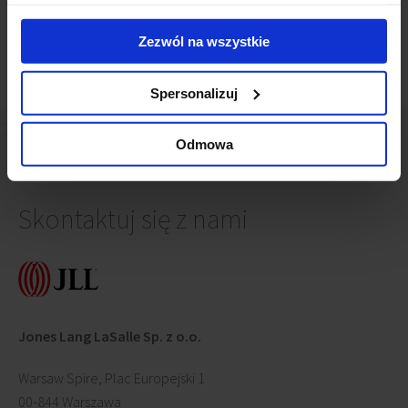
Axa zostaje w Warsaw Trade Tower
(18 czerwca 2012)
Zezwól na wszystkie
Spersonalizuj
Odmowa
Skontaktuj się z nami
Jones Lang LaSalle Sp. z o.o.
Warsaw Spire, Plac Europejski 1
00-844 Warszawa