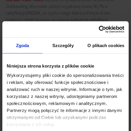
Outstanding. Biurowiec zdobył wyjątkową ocenę 90,7% w
certyfikacji BREEAM, co czyni z niego lidera w Polsce i trzeci
najlepszy obiekt biurowy na świecie według tej certyfikacji.
BREEAM In-Use ocenia wpływ istniejących budynków na
środowisko i użytkowników. Nowa wersja v6 kładzie nacisk na
Zgoda
Szczegóły
O plikach cookies
adaptację do zmian klimatycznych, zrównoważone zarządzanie i
dobrostan, będąc najbardziej wymagającą wersją certyfikacji do tej
pory.
Niniejsza strona korzysta z plików cookie
Wykorzystujemy pliki cookie do spersonalizowania treści
Powiązane newsy
i reklam, aby oferować funkcje społecznościowe i
analizować ruch w naszej witrynie. Informacje o tym, jak
Warsaw Trade Tower obiektem bez barier
(23
korzystasz z naszej witryny, udostępniamy partnerom
października 2023)
społecznościowym, reklamowym i analitycznym.
Warsaw Trade Tower z certyfikatem BREEAM
(23 lipca
Partnerzy mogą połączyć te informacje z innymi danymi
2021)
otrzymanymi od Ciebie lub uzyskanymi podczas
Warsaw Trade Tower na sprzedaż
(17 września 2012)
korzystania z ich usług.
Nowy najemca w WTT
(6 sierpnia 2012)