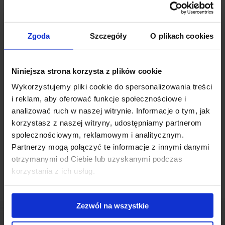
siedmiu budynków o łącznej powierzchni najmu 90 000 m2.
Projekt realizowany będzie zgodnie ze standardami systemu
Zgoda
Szczegóły
O plikach cookies
certyfikacji LEED. W pierwszej fazie powstaną dwa budynki o
łącznej powierzchni użytkowej około 32 000 mkw przeznaczonej
na biura, handel, usługi, centrum konferencyjne i hotel.
Niniejsza strona korzysta z plików cookie
Wykorzystujemy pliki cookie do spersonalizowania treści
Kompleks zapewni także do dyspozycji swoich przyszłych
i reklam, aby oferować funkcje społecznościowe i
najemców około 1500 podziemnych miejsc parkingowych. Dwa
analizować ruch w naszej witrynie. Informacje o tym, jak
pierwsze budynki oddane zostaną do użytku w trzecim kwartale
korzystasz z naszej witryny, udostępniamy partnerom
2012 roku. Cały kompleks ma być gotowy do 2015 roku.
społecznościowym, reklamowym i analitycznym.
Generalnym wykonawcą jest firma Hochtief Polska.
Partnerzy mogą połączyć te informacje z innymi danymi
otrzymanymi od Ciebie lub uzyskanymi podczas
korzystania z ich usług.
Zezwól na wszystkie