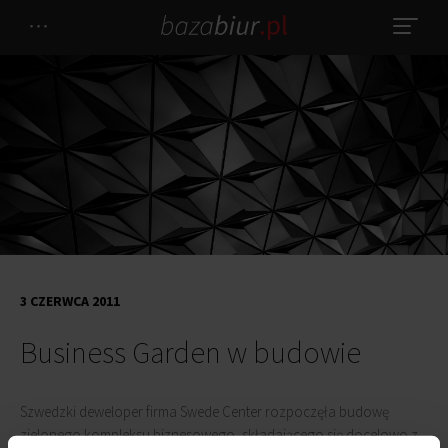
3 CZERWCA 2011
Business Garden w budowie
Szwedzki deweloper firma Swede Center rozpoczęła budowę
zielonego kompleksu biznesowego, składającego się docelowo z