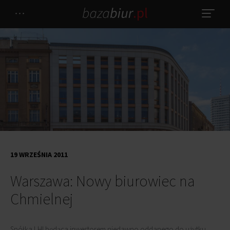
19 WRZEŚNIA 2011
Warszawa: Nowy biurowiec na
Chmielnej
Spółka LHI będąca inwestorem niedawno oddanego do użytku