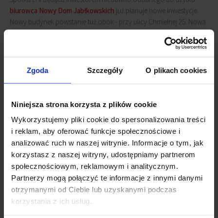
biurowca Nowy Dom Jabłkowskich
już planuje nowe inwestycje.
Nowy budynek powstanie tuż obok - przy ulicy Chmielnej 25. Nowa
inwestycja oferować będzie do wynajęcia około 3 800 mkw
powierzchni biurowej oraz około 1 800 mkw powierzchni
handlowej.
Zgoda
Szczegóły
O plikach cookies
Od strony ulicy Chmielnej budynek będzie wysoki na cztery piętra,
natomiast w głębi działki od strony ulicy Widok będzie wyższy o
dwie dodatkowe kondygnacje. Inwestor posiada prawomocne
Niniejsza strona korzysta z plików cookie
pozwolenie na budowę i ma nadzieję zacząć prace już w
Wykorzystujemy pliki cookie do spersonalizowania treści
Listopadzie. Obecnie trwa wybór generalnego wykonawcy.
i reklam, aby oferować funkcje społecznościowe i
analizować ruch w naszej witrynie. Informacje o tym, jak
Powiązane newsy
korzystasz z naszej witryny, udostępniamy partnerom
społecznościowym, reklamowym i analitycznym.
Nowi najemcy w Nowym Domu Jabłkowskich
(22 stycznia
Partnerzy mogą połączyć te informacje z innymi danymi
2013)
otrzymanymi od Ciebie lub uzyskanymi podczas
Wielkie otwarcie Nowego Domu Jabłkowskich
(27
korzystania z ich usług.
września 2011)