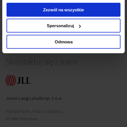
Zezwól na wszystkie
Spersonalizuj
Odmowa
Skontaktuj się z nami
Jones Lang LaSalle Sp. z o.o.
Warsaw Spire, Plac Europejski 1
00-844 Warszawa