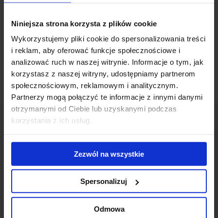
budynek biurowy usytuowany na warszawskim Ursynowie, przy
ulicy Tanecznej. Biurowiec oferujący ponad 3 100 mkw powierzchni
Niniejsza strona korzysta z plików cookie
biurowej do wynajęcia, został już w 60 procentach
Wykorzystujemy pliki cookie do spersonalizowania treści
skomercjalizowany.
i reklam, aby oferować funkcje społecznościowe i
analizować ruch w naszej witrynie. Informacje o tym, jak
korzystasz z naszej witryny, udostępniamy partnerom
społecznościowym, reklamowym i analitycznym.
Partnerzy mogą połączyć te informacje z innymi danymi
otrzymanymi od Ciebie lub uzyskanymi podczas
korzystania z ich usług.
Zezwól na wszystkie
Skontaktuj się z nami
Spersonalizuj
Odmowa