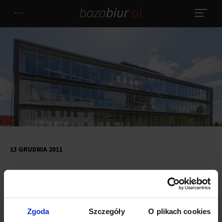
13 GRUDNIA 2011
Onyx Point wynajęty w 60
procentach
Zgoda
Szczegóły
O plikach cookies
Onyx Point
to należący do spółki WAN, pięciokondygnacyjny