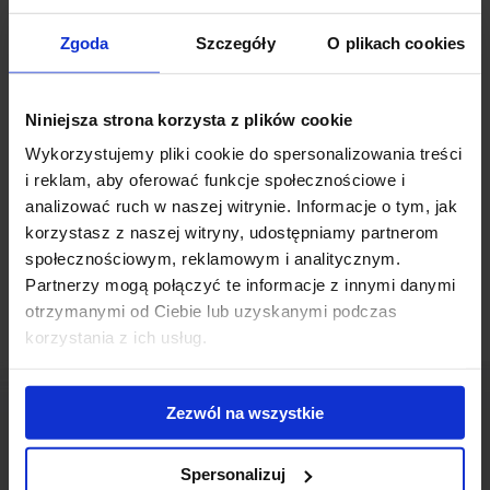
działalności poprzez zakup trzech biurowców będących częścią
Zgoda
Szczegóły
O plikach cookies
Warszawskiego Mordoru. Przedwstępna umowa zakupu dotyczy
biurowców
Siruis
,
Orion
oraz
Saturn
. Transakcja, która wynosi
kilkadziesiąt milionów złotych, jest dowodem na dynamikę
Niniejsza strona korzysta z plików cookie
transformacji tej części miasta.
Wykorzystujemy pliki cookie do spersonalizowania treści
i reklam, aby oferować funkcje społecznościowe i
Trzy biurowce oferowały do tej pory łącznie około 35 000 mkw
analizować ruch w naszej witrynie. Informacje o tym, jak
powierzchni biurowej, jest to więc istotna transakcja wpływająca
na biurowy krajobraz Mordoru.
korzystasz z naszej witryny, udostępniamy partnerom
społecznościowym, reklamowym i analitycznym.
Partnerzy mogą połączyć te informacje z innymi danymi
otrzymanymi od Ciebie lub uzyskanymi podczas
korzystania z ich usług.
Zezwól na wszystkie
Spersonalizuj