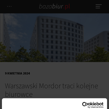
9 KWIETNIA 2024
Warszawski Mordor traci kolejne
biurowce
Deweloper mieszkaniowy podjął decyzję o rozszerzeniu swojej