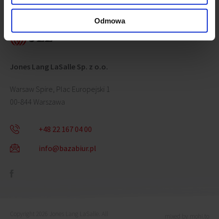
Skontaktuj się z nami
Odmowa
Jones Lang LaSalle Sp. z o.o.
Warsaw Spire, Plac Europejski 1
00-844 Warszawa
+48 22 167 04 00
info@bazabiur.pl
Copyright 2026 Jones Lang LaSalle. All
mixed by mohi.to