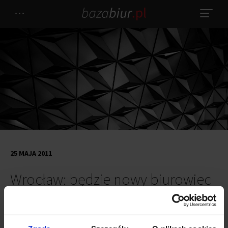
25 MAJA 2011
Wrocław: będzie nowy biurowiec
przy ulicy Swobodnej
Echo Investment postawi na zbiegu ulic Swobodnej i Borowskiej