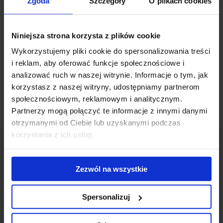
Zgoda
Szczegóły
O plikach cookies
nowoczesny biurowo-handlowy kompleks o nazwie Aquarius
Business House. Inwestycja składać się będzie z dwóch 7-
kondygnacyjnych budynków oferujących łącznie około 25 000
Niniejsza strona korzysta z plików cookie
mkw powierzchni biurowej do wynajęcia. Projekt realizowany
Wykorzystujemy pliki cookie do spersonalizowania treści
będzie w dwóch etapach: pierwszy zakończy się w październiku
i reklam, aby oferować funkcje społecznościowe i
2012 roku, drugi w lutym 2014.
analizować ruch w naszej witrynie. Informacje o tym, jak
korzystasz z naszej witryny, udostępniamy partnerom
społecznościowym, reklamowym i analitycznym.
Partnerzy mogą połączyć te informacje z innymi danymi
otrzymanymi od Ciebie lub uzyskanymi podczas
korzystania z ich usług.
Zezwól na wszystkie
Skontaktuj się z nami
Spersonalizuj