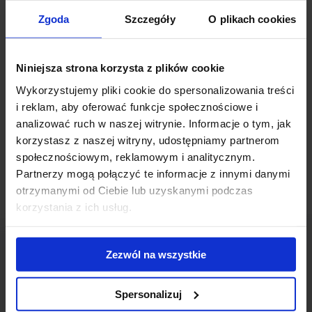
docelową wysokość. Tym samym, prace konstrukcyjne uległy
Zgoda
Szczegóły
O plikach cookies
zakończeniu i niedługo rozpoczną się prace elewacyjne oraz
instalacyjne.
Niniejsza strona korzysta z plików cookie
Położona przy ul. Na Ostatnim Groszu inwestycja Echo Investment
Wykorzystujemy pliki cookie do spersonalizowania treści
dostarczy ponad 14 tys. m2 powierzchni biurowej klasy A oraz 266
i reklam, aby oferować funkcje społecznościowe i
miejsc parkingowych. Plany zakładają oddanie budynku do użytku
analizować ruch w naszej witrynie. Informacje o tym, jak
pod koniec marca 2018 roku.
korzystasz z naszej witryny, udostępniamy partnerom
społecznościowym, reklamowym i analitycznym.
Partnerzy mogą połączyć te informacje z innymi danymi
otrzymanymi od Ciebie lub uzyskanymi podczas
korzystania z ich usług.
Zezwól na wszystkie
Skontaktuj się z nami
Spersonalizuj