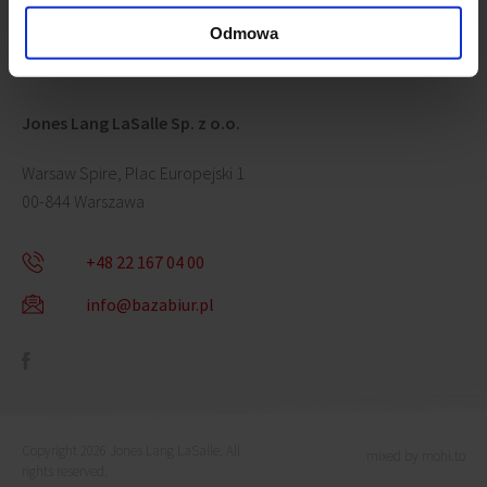
Odmowa
Jones Lang LaSalle Sp. z o.o.
Warsaw Spire, Plac Europejski 1
00-844 Warszawa
+48 22 167 04 00
info@bazabiur.pl
Copyright 2026 Jones Lang LaSalle. All
mixed by mohi.to
rights reserved.