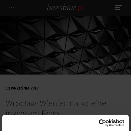
12 WRZEŚNIA 2017
Wrocław: Wieniec na kolejnej
inwestycji Echo
Wrocławski biurowiec West Link z końcem sierpnia osiągnął