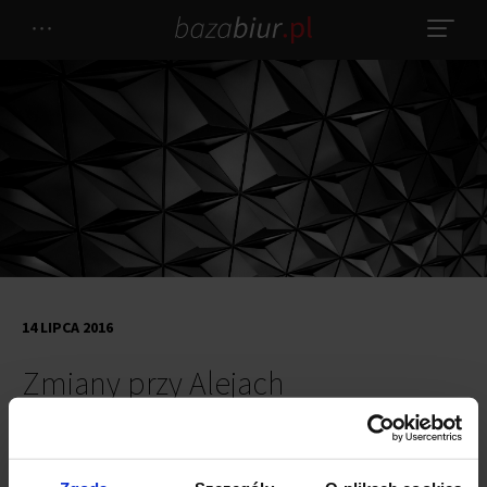
14 LIPCA 2016
Zmiany przy Alejach
Jerozolimskich
Duże zmiany czekają Aleje Jerozolimskie u zbiegu z ulicą