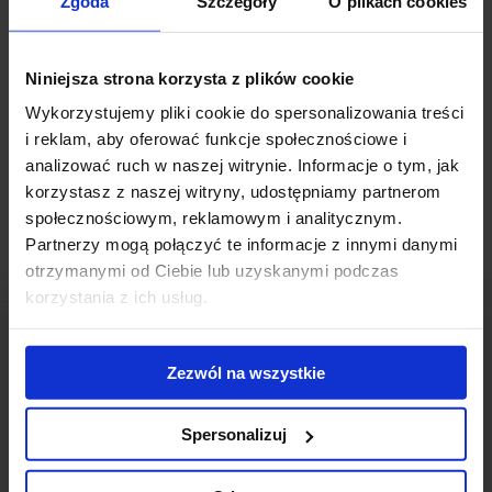
Zgoda
Szczegóły
O plikach cookies
Marszałkowską. Zmiany już się rozpoczęły – dawny gmach
biurowca Universalu ustępuje miejsca nowej konstrukcji. Właśnie
ruszyły prace rozbiórkowe budynku, które będą trwać kilka
Niniejsza strona korzysta z plików cookie
miesięcy jak szacuje inwestor S+B Gruppe. Nowy projekt to obiekt
Wykorzystujemy pliki cookie do spersonalizowania treści
biurowo-handlowy, którego wysokość sięgać ma nawet 90
i reklam, aby oferować funkcje społecznościowe i
metrów.
analizować ruch w naszej witrynie. Informacje o tym, jak
korzystasz z naszej witryny, udostępniamy partnerom
społecznościowym, reklamowym i analitycznym.
Partnerzy mogą połączyć te informacje z innymi danymi
otrzymanymi od Ciebie lub uzyskanymi podczas
korzystania z ich usług.
Zezwól na wszystkie
Skontaktuj się z nami
Spersonalizuj