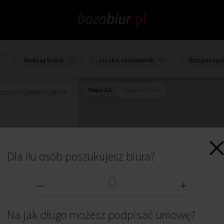
Rodzaj biura
Liczba stanowisk
Rozpoczęc
Mapa JLL
Mapa kolorowa
ALEZIONO ŻADNEGO BIURA.
Dla ilu osób poszukujesz biura?
Na jak długo możesz podpisać umowę?