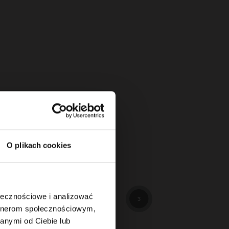
O plikach cookies
114
3
ołecznościowe i analizować
3
artnerom społecznościowym,
anymi od Ciebie lub
89