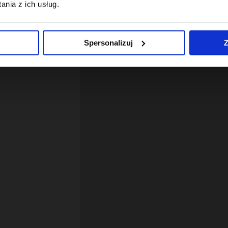
nia z ich usług.
Spersonalizuj
Z
12