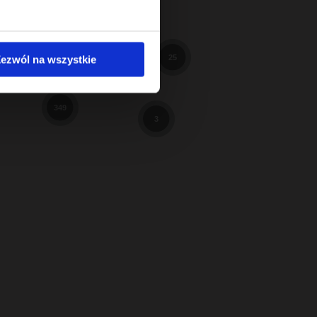
598
98
3
ezwól na wszystkie
25
9
349
3