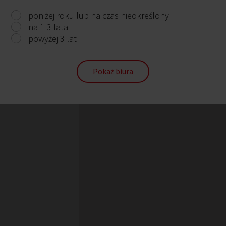
poniżej roku lub na czas nieokreślony
na 1-3 lata
powyżej 3 lat
Pokaż biura