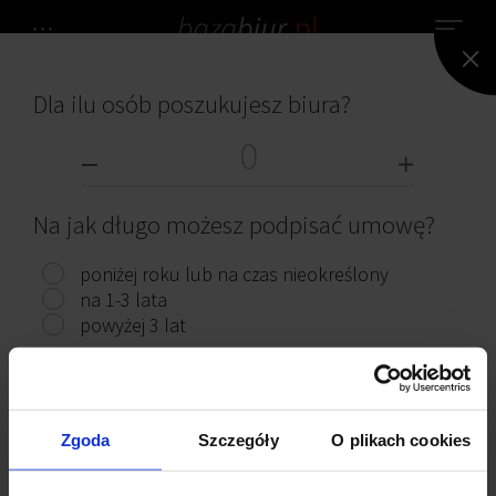
Dla ilu osób poszukujesz biura?
NIE ZNALEZIONO ŻADNEGO BIURA.
BIURA DO WYNAJĘCIA
Na jak długo możesz podpisać umowę?
poniżej roku lub na czas nieokreślony
na 1-3 lata
powyżej 3 lat
Przeczytaj ciekawe artykuły
Pokaż biura
Zgoda
Szczegóły
O plikach cookies