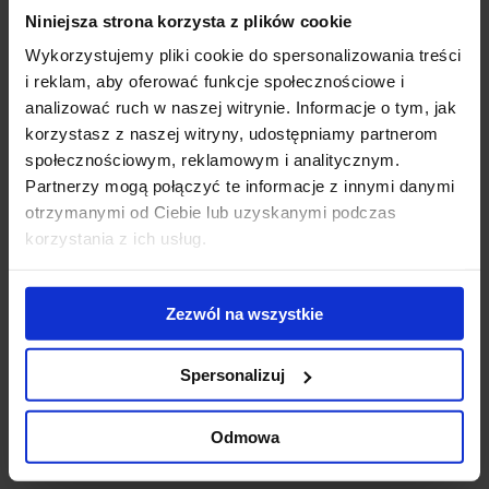
Niniejsza strona korzysta z plików cookie
Modernizacja
WTW wybiera V
Pa
kompleksu Diuna
Tower.
wy
Wykorzystujemy pliki cookie do spersonalizowania treści
- nowe centrum
Doświadczony
No
i reklam, aby oferować funkcje społecznościowe i
konferencyjne
ekspert z obszaru
na
analizować ruch w naszej witrynie. Informacje o tym, jak
otwarte
usług
re
korzystasz z naszej witryny, udostępniamy partnerom
ubezpieczeniowych
po
społecznościowym, reklamowym i analitycznym.
stawia na
ko
Partnerzy mogą połączyć te informacje z innymi danymi
zrównoważoną
otrzymanymi od Ciebie lub uzyskanymi podczas
przestrzeń w
korzystania z ich usług.
sercu Warszawy
Skontaktuj się z nami
Zezwól na wszystkie
Spersonalizuj
Odmowa
Jones Lang LaSalle Sp. z o.o.