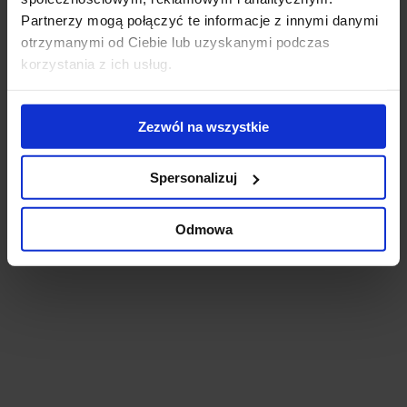
Partnerzy mogą połączyć te informacje z innymi danymi
Gliwice,
otrzymanymi od Ciebie lub uzyskanymi podczas
953 m²
60 - 60 zł
Od zaraz
korzystania z ich usług.
Zezwól na wszystkie
Spersonalizuj
Odmowa
Portowa 8 Business Center B
Gliwice, Śródmieście, ul. Portowa 8
Budynek całkowicie wynajęty.