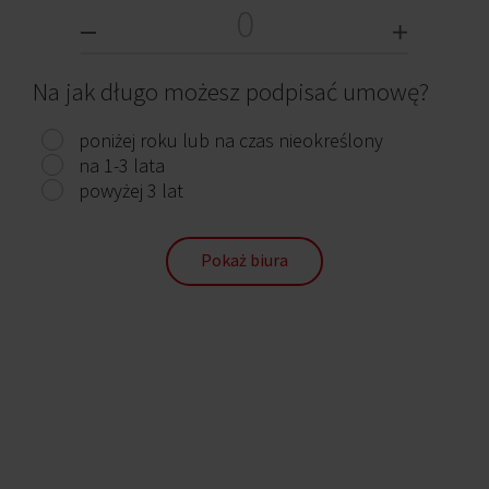
Gliwice, Bojków, Bojkowska 41N
1 038 m²
15,26 - 15,26 €
Od zaraz
Na jak długo możesz podpisać umowę?
poniżej roku lub na czas nieokreślony
na 1-3 lata
powyżej 3 lat
Pokaż biura
Bojkowska 37 (Nowe Gliwice)
Gliwice, Trynek, ul. Bojkowska 37
834 m²
65 - 65 zł
Od zaraz