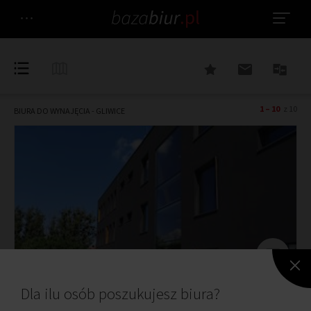
1 – 10
z 10
BIURA DO WYNAJĘCIA - GLIWICE
Dla ilu osób poszukujesz biura?
Apicco