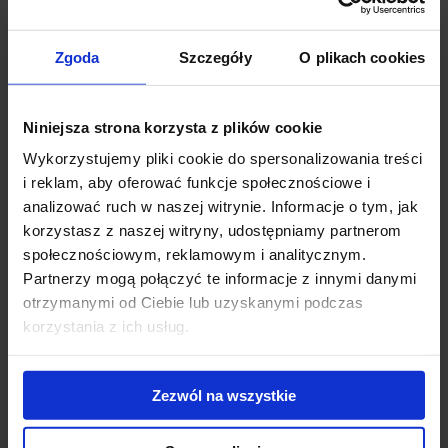
niższe o około 10-20% niż w typowych obiektach biurowych
oferowanych na rynku trójmiejskim. Dodatkowo, warto
Zgoda
Szczegóły
O plikach cookies
wspomnieć, że C200 posiada podziemne magazyny o powierzchni
około 2500 mkw. Część z nich może korzystać z rampy.
”
Niniejsza strona korzysta z plików cookie
Biurowiec będzie posiadał 7 kondygnacji, a jego elewację
uatrakcyjni m.in. ledowa iluminacja. Całkowita powierzchnia najmu
Wykorzystujemy pliki cookie do spersonalizowania treści
budynku wyniesie około 17 500 mkw. Złożą się na nią
i reklam, aby oferować funkcje społecznościowe i
pomieszczenia biurowe klasy A (parter i I piętro) oraz B+ (wyższe
analizować ruch w naszej witrynie. Informacje o tym, jak
kondygnacje). Architekci odpowiedzialni za projekt zadbali, aby
korzystasz z naszej witryny, udostępniamy partnerom
przyszli najemcy mieli możliwość elastycznej aranżacji powierzchni.
społecznościowym, reklamowym i analitycznym.
Projektanci nie zapomnieli również o tym, by części wspólne
Partnerzy mogą połączyć te informacje z innymi danymi
obiektu były jak najbardziej efektywne, a przy tym i atrakcyjne.
otrzymanymi od Ciebie lub uzyskanymi podczas
korzystania z ich usług.
W hali garażowej oprócz miejsc parkingowych i przestrzeni
magazynowej (około 2500 mkw.) z rampą, znajdzie się również
rowerownia wraz z szatnią, prysznicami i szafkami dla cyklistów.
Zezwól na wszystkie
Na terenie inwestycji powstanie duży parking naziemny.