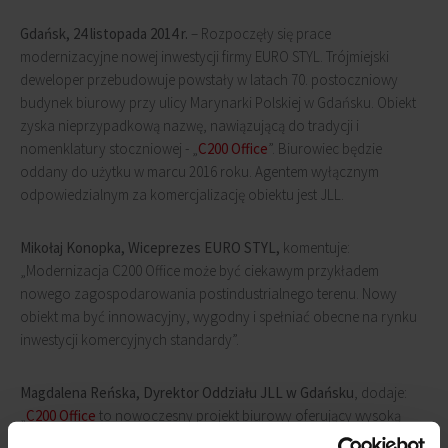
Gdańsk, 24 listopada 2014 r.
– Rozpoczęły się prace
modernizacyjne nowej inwestycji firmy EURO STYL. Trójmiejski
deweloper przebudowuje powstały w latach 70. postoczniowy
budynek biurowy przy ulicy Marynarki Polskiej w Gdańsku. Obiekt
zyska nieprzypadkową nazwę, nawiązującą do tradycji i
nomenklatury stoczniowej - „
C200 Office
”. Biurowiec będzie
oddany do użytku w marcu 2016 roku. Agentem wyłącznym
odpowiedzialnym za komercjalizację obiektu jest JLL.
Mikołaj Konopka, Wiceprezes EURO STYL,
komentuje:
„Modernizacja C200 Office może być ciekawym przykładem
nowego zagospodarowania postindustrialnego terenu. Nowy
obiekt ma być innowacyjny, wygodny i spełniać obecne na rynku
inwestycji komercyjnych standardy”.
Magdalena Reńska, Dyrektor Oddziału JLL w Gdańsku
, dodaje:
„
C200 Office
to nowoczesny projekt biurowy oferujący wysoką
jakość w przystępnych stawkach najmu. W C200 czynsze będą