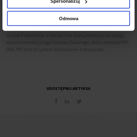
Spersonalizuj
Biurowiec jest doskonale położony - w dobrze skomunikowanej,
centralnej części Gdańska, przy ulicy Marynarki Polskiej 169
Odmowa
(przedłużenie Jana z Kolna). Tuż przed wejściem do obiektu
znajduje się przystanek tramwajowy, nieco dalej przystanek SKM –
Gdańsk Politechnika, a niecałe 3 km dzielą inwestycję od dużego
węzła komunikacyjnego Gdańska Głównego, który obejmuje PKP,
SKM, PKS oraz przystanki autobusowe i tramwajowe.
UDOSTĘPNIJ ARTYKUŁ