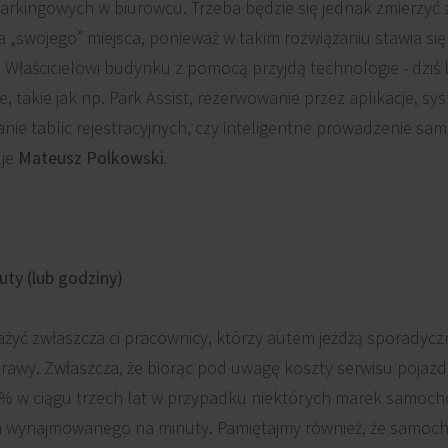
 parkingowych w biurowcu. Trzeba będzie się jednak zmierzyć
„swojego” miejsca, ponieważ w takim rozwiązaniu stawia s
 Właścicielowi budynku z pomocą przyjdą technologie - dziś 
, takie jak np. Park Assist, rezerwowanie przez aplikacje, s
ie tablic rejestracyjnych, czy inteligentne prowadzenie 
uje
Mateusz Polkowski.
uty (lub godziny)
ażyć zwłaszcza ci pracownicy, którzy autem jeżdżą sporadycz
prawy. Zwłaszcza, że biorąc pod uwagę koszty serwisu pojazd
0% w ciągu trzech lat w przypadku niektórych marek samoch
 auta wynajmowanego na minuty. Pamiętajmy również, że samo