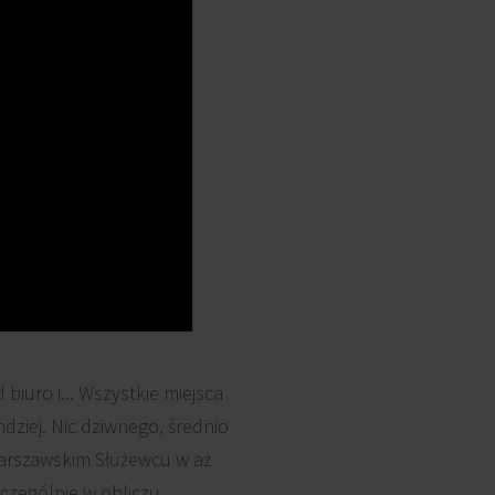
iuro i... Wszystkie miejsca
ndziej. Nic dziwnego, średnio
arszawskim Służewcu w aż
zczególnie w obliczu