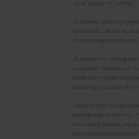
„życia” spędza na parkingu.
Co ciekawe, niektórzy dew
samochodu. Tak jest np. w p
do wyłącznego użytkowania 
„W czasach tzw. sharing eco
budynkach mieszkalnych znaj
swojej pracy mógłby odpłatn
pobliskiego biurowca. W tym
„Niektóre firmy stosują model
parkingowego w biurowcu. Po
komunikacji miejskiej, staż p
pracy współpracowników itd.