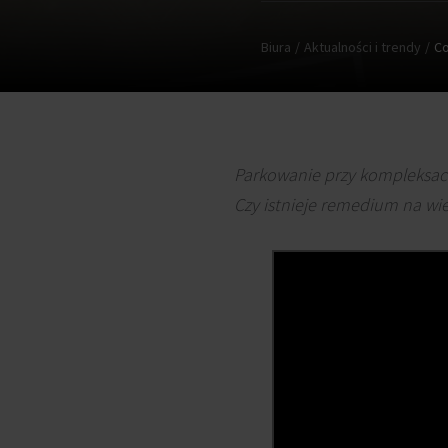
Biura
Aktualności i trendy
Co
Parkowanie przy kompleksac
Czy istnieje remedium na wi