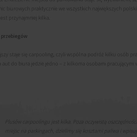
ic biurowych praktycznie we wszystkich największych polski
st przynajmniej kilka.
h przebiegów
zy staje się carpooling, czyli wspólna podróż kilku osób pr
ch aut do biura jedzie jedno – z kilkoma osobami pracującymi w
Plusów carpoolingu jest kilka. Poza oczywistą oszczędnośc
miejsc na parkingach, dzielimy się kosztami paliwa i wpisu