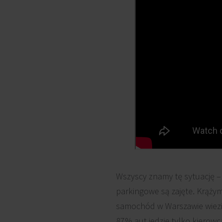
Wszyscy znamy tę sytuację – 
parkingowe są zajęte. Krążymy
samochód w Warszawie wiezi
87% aut jedzie tylko kierowc