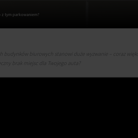
 z tym parkowaniem?
h budynków biurowych stanowi duże wyzwanie – coraz więks
eczny brak miejsc dla Twojego auta?