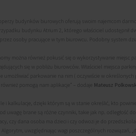
eloperzy budynków biurowych oferują swoim najemcom darm
rzypadku budynku Atrium 2, którego właściciel udostępnił 
przez osoby pracujące w tym biurowcu. Podobny system dzi
nomy można również pokusić się o wykorzystywanie miejsc p
dujących się w pobliżu biurowców. Właściciel miejsca parki
ie umożliwiać parkowanie na nim ( oczywiście w określonych
 również pomogą nam aplikacje” – dodaje
Mateusz Polkowsk
e i kalkulacje, dzięki którym są w stanie określić, kto powin
d uwagę brane są różne czynniki, takie jak np. odległość do
racy, czy dana osoba ma dzieci i czy odwozi je do przedszkol
 Algorytm, uwzględniając wagi poszczególnych rozwiązań, „d