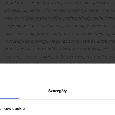
popularny „zielony” trend, bo jedno auto nie zanieczyszcza
jak kilka. Dla niektórych minusem może być ograniczenie e
trochę mniejsza prywatność w czasie podróży. Jednak cora
carpoolingu korzysta. Zachęcają też do niego pracodawcy,
miejscem parkingowym osoby, które są na tym polu najba
W rozwoju carpoolingu mogą też pomóc same władze mias
poruszanie się samochodów wiozących trzy lub więcej os
Uważam, że przyczyniłoby się to do rozwoju carpoolingu, 
dużych ośrodkach miejskich. Pierwszy taki buspas działa j
np. w USA jest to powszechnie stosowana praktyka.
Mateusz Polkowski
Dyrektor Działu Badań Rynku i Doradztwa, JLL
Szczegóły
 plików cookie