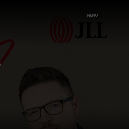
MENU
?