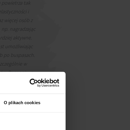
 powietrza tak
lastyczności i
z więcej osób z
 np. nagradzając
rdziej aktywne.
t umożliwiając
ób po buspasach.
szczególnie w
uż w Poznaniu, a
O plikach cookies