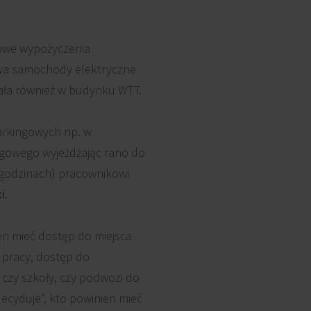
owe wypożyczenia
dwa samochody elektryczne
ała również w budynku WTT.
arkingowych np. w
ngowego wyjeżdżając rano do
 godzinach) pracownikowi
i.
ien mieć dostęp do miejsca
 pracy, dostęp do
a czy szkoły, czy podwozi do
ecyduje”, kto powinien mieć