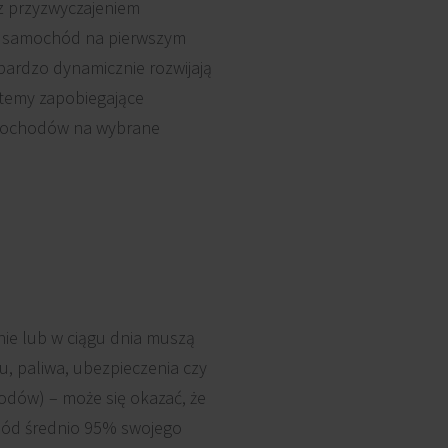
 z przyzwyczajeniem
ię samochód na pierwszym
bardzo dynamicznie rozwijają
ystemy zapobiegające
samochodów na wybrane
nie lub w ciągu dnia muszą
u, paliwa, ubezpieczenia czy
odów) – może się okazać, że
chód średnio 95% swojego