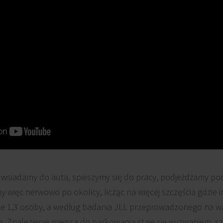
wsiadamy do auta, spieszymy się do pracy, podjeżdżamy pod b
 więc nerwowo po okolicy, licząc na więcej szczęścia gdzie i
e 1,3 osoby, a według badania JLL przeprowadzonego na w
a. Znalezienie miejsca do parkowania staje się wyzwaniem, s