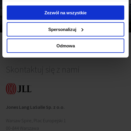
Zezwól na wszystkie
Regionalne rynki biurowe w Polsce, II kw. 2026 r.
Warszawski rynek biurowy, II kw. 2026
Spersonalizuj
Odmowa
Skontaktuj się z nami
Jones Lang LaSalle Sp. z o.o.
Warsaw Spire, Plac Europejski 1
00-844 Warszawa