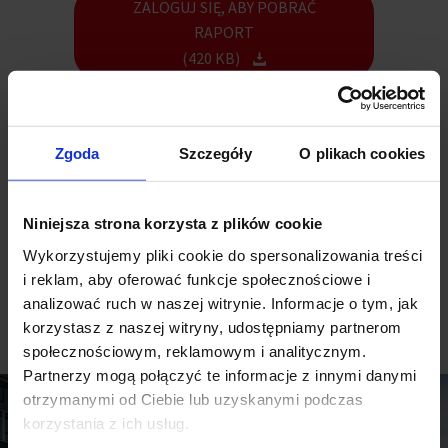
ZALOGUJ SIĘ, ABY POBRAĆ
RAPORT
(420 KB)
W I poł. 2025 r. renegocjacje kontraktów stanowiły blisko 60%
całkowitego popytu odnotowanego na rynkach regionalnych w
Zgoda
Szczegóły
O plikach cookies
Polsce.
Niniejsza strona korzysta z plików cookie
Wykorzystujemy pliki cookie do spersonalizowania treści
i reklam, aby oferować funkcje społecznościowe i
analizować ruch w naszej witrynie. Informacje o tym, jak
Zobacz inne raporty
korzystasz z naszej witryny, udostępniamy partnerom
społecznościowym, reklamowym i analitycznym.
Partnerzy mogą połączyć te informacje z innymi danymi
otrzymanymi od Ciebie lub uzyskanymi podczas
korzystania z ich usług.