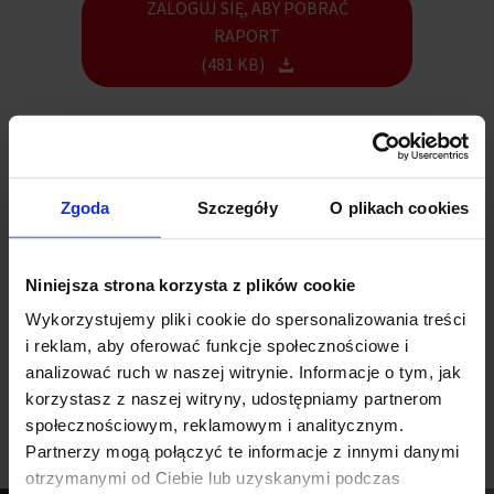
ZALOGUJ SIĘ, ABY POBRAĆ
RAPORT
(481 KB)
Poszukiwanie biura w obecnych warunkach rynkowych nie jest
prostym zadaniem. Na koniec grudnia 2025 r. w warszawskich
biurowcach aktywnie oferowano około 560 000 m². Z analizy JLL
Zgoda
Szczegóły
O plikach cookies
wynika, że metry te były dostępne w około 1 000 modułach, różnej
wielkości i jakości. To relatywnie niewiele, szczególnie że apetyt
najemców na zmianę rośnie.
Niniejsza strona korzysta z plików cookie
Wykorzystujemy pliki cookie do spersonalizowania treści
i reklam, aby oferować funkcje społecznościowe i
analizować ruch w naszej witrynie. Informacje o tym, jak
korzystasz z naszej witryny, udostępniamy partnerom
Zobacz inne raporty
społecznościowym, reklamowym i analitycznym.
Partnerzy mogą połączyć te informacje z innymi danymi
otrzymanymi od Ciebie lub uzyskanymi podczas