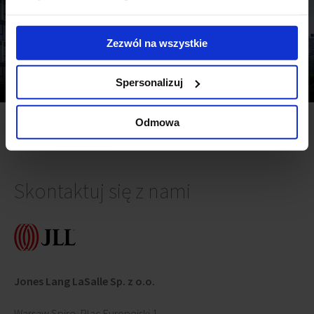
Zezwól na wszystkie
Regionalne rynki biurowe w Polsce, II kw. 2026 r.
Warszawski rynek biurowy, II kw. 2026
Spersonalizuj
Odmowa
Skontaktuj się z nami
Jones Lang LaSalle Sp. z o.o.
Warsaw Spire, Plac Europejski 1