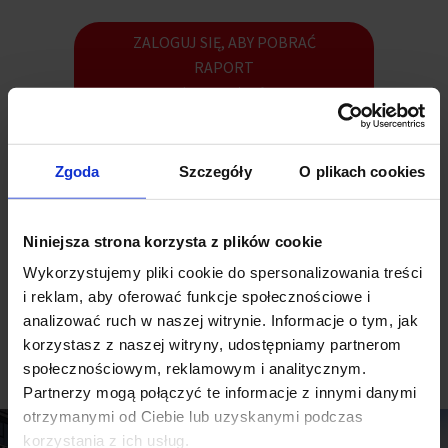
ZALOGUJ SIĘ, ABY POBRAĆ
RAPORT
(1.93 MB)
Przegląd rynków kapitałowych nieruchomości komercyjnych w
Zgoda
Szczegóły
O plikach cookies
2025 roku i perspektywy na nadchodzące miesiące (dokument w
języku angielskim)
Niniejsza strona korzysta z plików cookie
Wykorzystujemy pliki cookie do spersonalizowania treści
i reklam, aby oferować funkcje społecznościowe i
analizować ruch w naszej witrynie. Informacje o tym, jak
korzystasz z naszej witryny, udostępniamy partnerom
Zobacz inne raporty
społecznościowym, reklamowym i analitycznym.
Partnerzy mogą połączyć te informacje z innymi danymi
otrzymanymi od Ciebie lub uzyskanymi podczas
korzystania z ich usług.