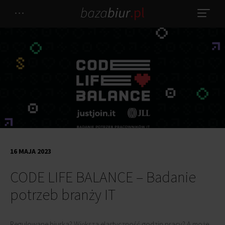
16 MAJA 2023
CODE LIFE BALANCE – Badanie
potrzeb branży IT
Regulowane biurka? Większa elastyczność godzin pracy? A może