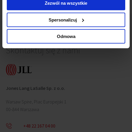
Zezwól na wszystkie
Spersonalizuj
Odmowa
Skontaktuj się z nami
Jones Lang LaSalle Sp. z o.o.
Warsaw Spire, Plac Europejski 1
00-844 Warszawa
+48 22 167 04 00