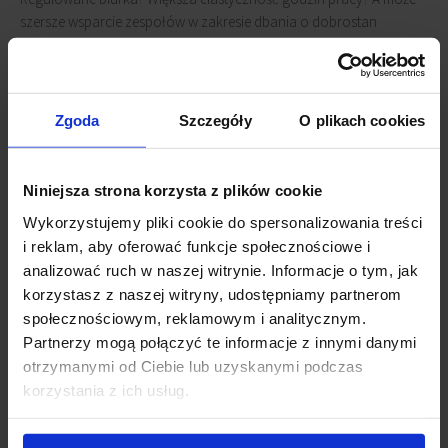
szersze wsparcie zespołów w zakresie dbania o dobrostan
fizyczny i psychiczny? Zapraszamy do wzięcia udziału w badaniu
potrzeb branży IT, które przygotowaliśmy we współpracy z firmą
Just Join IT. Badanie jest w pełni anonimowe i zajmie nie więcej niż
10 minut, a nam pozwoli lepiej zrozumieć, co jest najważniejsze dla
Zgoda
Szczegóły
O plikach cookies
branży IT zarówno w obecnej pracy, jak i podczas wypatrywania
nowych horyzontów kariery.
Niniejsza strona korzysta z plików cookie
Zapraszamy do udziału w
ankiecie
:
Wykorzystujemy pliki cookie do spersonalizowania treści
i reklam, aby oferować funkcje społecznościowe i
Wyniki badania w formie raportu przedstawimy po zebraniu
analizować ruch w naszej witrynie. Informacje o tym, jak
odpowiedzi od wszystkich ankietowanych.
korzystasz z naszej witryny, udostępniamy partnerom
społecznościowym, reklamowym i analitycznym.
Partnerzy mogą połączyć te informacje z innymi danymi
otrzymanymi od Ciebie lub uzyskanymi podczas
korzystania z ich usług.
UDOSTĘPNIJ ARTYKUŁ