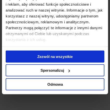
aktywność
i reklam, aby oferować funkcje społecznościowe i
deweloperską.
analizować ruch w naszej witrynie. Informacje o tym, jak
W pierwszym
korzystasz z naszej witryny, udostępniamy partnerom
półroczu 2017
społecznościowym, reklamowym i analitycznym.
do użytku
Partnerzy mogą połączyć te informacje z innymi danymi
oddano 16
otrzymanymi od Ciebie lub uzyskanymi podczas
obiektów
korzystania z ich usług.
o łącznej powierzchni 131 400 mkw., a w budowie jest kolejnych
750 000 mkw. nowoczesnej powierzchni biurowej. Szacujemy, ze
ok. 155 000 mkw. trafi na rynek jeszcze w tym roku. Co istotne,
Zezwól na wszystkie
znaczna część powstającej obecnie powierzchni zaplanowana jest
do ukończenia na lata 2019 – 2020. Wtedy to na rynek wejdą tak
Spersonalizuj
spektakularne projekty jak Varso, The Warsaw Hub czy Mennica
Legacy Tower”, wymienia
Mateusz Polkowski, Dyrektor Działu
Badań Rynku i Doradztwa, JLL
.
Odmowa