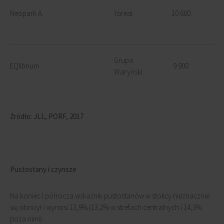
Neopark A
Yareal
10 600
Grupa
EQlibrium
9 900
Waryński
Źródło: JLL, PORF, 2017
Pustostany i czynsze
Na koniec I półrocza wskaźnik pustostanów w stolicy nieznacznie
się obniżył i wynosi 13,9% (13,2% w strefach centralnych i 14,3%
poza nimi).