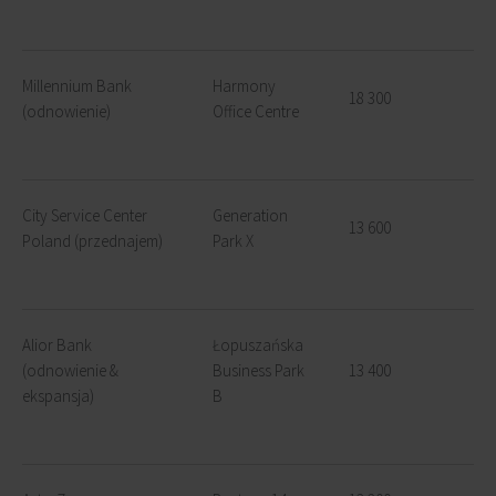
Millennium Bank
Harmony
18 300
(odnowienie)
Office Centre
City Service Center
Generation
13 600
Poland (przednajem)
Park X
Alior Bank
Łopuszańska
(odnowienie &
Business Park
13 400
ekspansja)
B