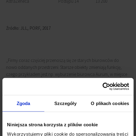
AstraZeneca
Postępu 14
13 200
Źródło: JLL, PORF, 2017
„Firmy coraz częściej przenoszą się ze starych biurowców do
nowo oddanych przestrzeni. Starsze obiekty zmieniają funkcję,
czego przykładem jest np. wyburzenie biurowca Aurum, w miejsce
którego powstanie inwestycja mieszkaniowa”, dodaje
Tomasz
Czuba.
Zgoda
Szczegóły
O plikach cookies
Podaż
Niniejsza strona korzysta z plików cookie
„Wysoki popyt
Wykorzystujemy pliki cookie do spersonalizowania treści
pobudza