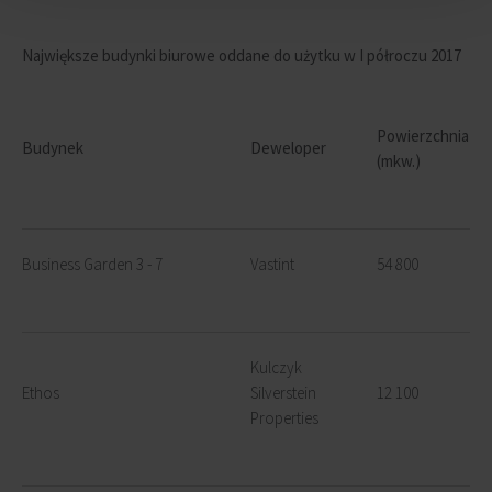
Największe budynki biurowe oddane do użytku w I półroczu 2017
Powierzchnia
Budynek
Deweloper
(mkw.)
Business Garden 3 - 7
Vastint
54 800
Kulczyk
Ethos
Silverstein
12 100
Properties