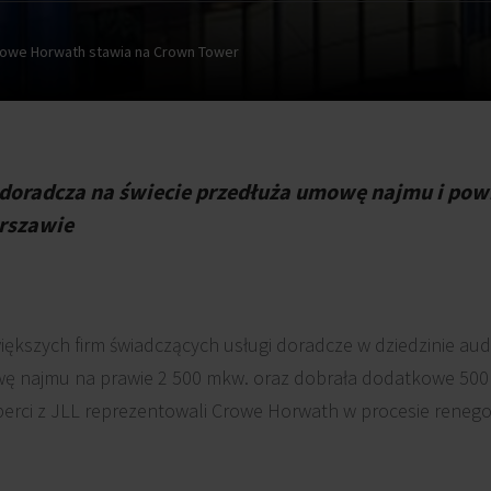
owe Horwath stawia na Crown Tower
oradcza na świecie przedłuża umowę najmu i powię
rszawie
iększych firm świadczących usługi doradcze w dziedzinie aud
ę najmu na prawie 2 500 mkw. oraz dobrała dodatkowe 50
perci z JLL reprezentowali Crowe Horwath w procesie reneg