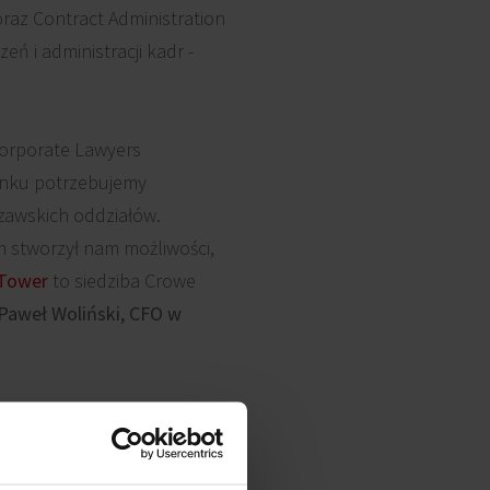
oraz Contract Administration
ń i administracji kadr -
Corporate Lawyers
rynku potrzebujemy
zawskich oddziałów.
 stworzył nam możliwości,
Tower
to siedziba Crowe
Paweł Woliński, CFO w
złego roku.
kiej Woli, komfortowe