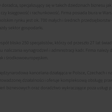
 doradca, specjalizujący się w takich dziedzinach biznesu j
T czy księgowość i rachunkowość. Firma posiada biura w Wars
 polskim rynku jest ok. 700 małych i średnich przedsiębiors
ażdy sektor gospodarki.
espół blisko 250 specjalistów, którzy od przeszło 27 lat świa
su naliczania wynagrodzeń i administracji kadr. Firma należy
ak i środkowoeuropejskim.
ędzynarodowa kancelaria działająca w Polsce, Czechach i na
prowadzonej działalności i oferuje kompleksową obsługę pr
ień biznesowych oraz doradztwo wykraczające poza usługi 