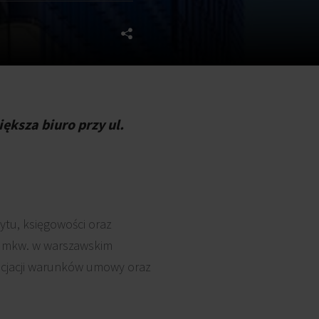
ksza biuro przy ul.
ytu, księgowości oraz
0 mkw. w warszawskim
ocjacji warunków umowy oraz