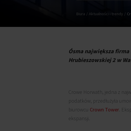
Biura
Aktualności i trendy
Cr
Ósma największa firma d
Hrubieszowskiej 2 w Wa
Crowe Horwath, jedna z najw
podatków, przedłużyła umow
biurowcu
Crown Tower
. Eks
ekspansji.