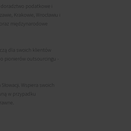
ak doradztwo podatkowe i
zawie, Krakowie, Wrocławiu i
tw oraz międzynarodowe
dczą dla swoich klientów
 do pionierów outsourcingu -
 Słowacji. Wspiera swoich
awną w przypadku
prawne.