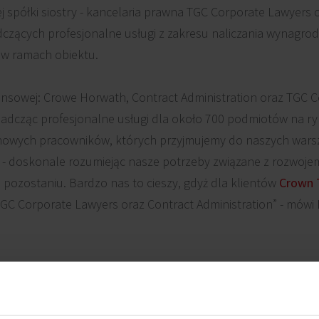
ej spółki siostry - kancelaria prawna TGC Corporate Lawyers 
dczących profesjonalne usługi z zakresu naliczania wynagrodze
. w ramach obiektu.
inansowej: Crowe Horwath, Contract Administration oraz TGC 
Świadcząc profesjonalne usługi dla około 700 podmiotów na 
 nowych pracowników, których przyjmujemy do naszych wars
 doskonale rozumiejąc nasze potrzeby związane z rozwojem
pozostaniu. Bardzo nas to cieszy, gdyż dla klientów
Crown 
TGC Corporate Lawyers oraz Contract Administration” - mówi
hni biurowej Crowe Horwath zajmie w drugiej połowie przys
„Doskonała lokalizacja, w samym sercu warszaws