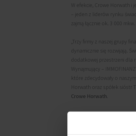
W efekcie, Crowe Horwath i j
– jeden z liderów rynku świa
zajmą łącznie ok. 3 000 mkw
„Trzy firmy z naszej grupy f
dynamicznie się rozwijają. 
dodatkowej przestrzeni dla
Wynajmujący – IMMOFINANZ -
które zdecydowały o naszym 
Horwath oraz spółek sióstr 
Crowe Horwath.
Dodatkowe 500 mkw. powierzc