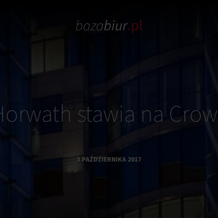
orwath stawia na Cro
3 PAŹDZIERNIKA 2017