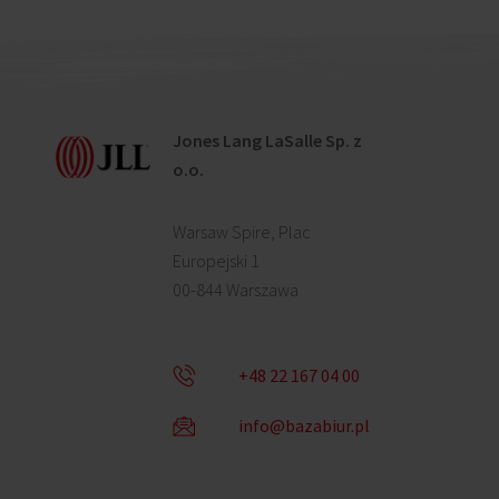
Jones Lang LaSalle Sp. z
o.o.
Warsaw Spire, Plac
Europejski 1
00-844 Warszawa
+48 22 167 04 00
info@bazabiur.pl