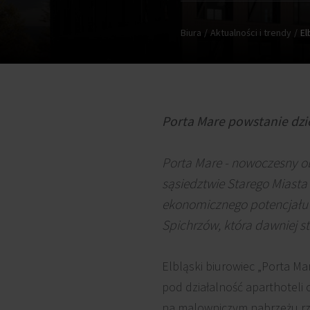
Biura
Aktualności i trendy
El
Porta Mare powstanie dz
Porta Mare - nowoczesny ob
sąsiedztwie Starego Miast
ekonomicznego potencjału m
Spichrzów, która dawniej s
Elbląski biurowiec „Porta Ma
pod działalność aparthoteli
na malowniczym nabrzeżu rzeki