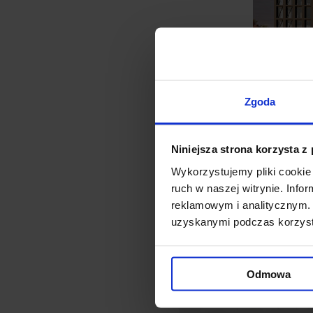
Zgoda
Niniejsza strona korzysta z
Wykorzystujemy pliki cookie 
ruch w naszej witrynie. Inf
Projekt opracowywany przez 
reklamowym i analitycznym. 
z dwuspadowym dachem, zróż
uzyskanymi podczas korzysta
względu na historyczny walo
Odmowa