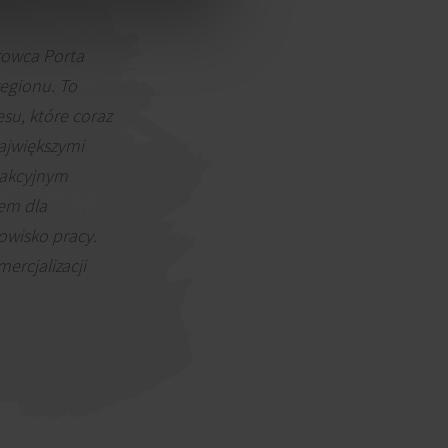
rowca Porta
regionu. To
esu, które coraz
największymi
rakcyjnym
tem dla
owisko pracy.
ercjalizacji