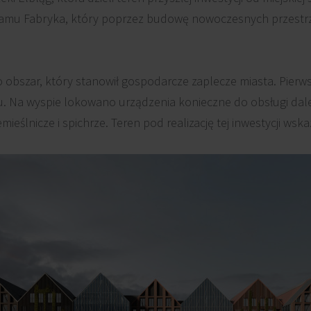
ramu Fabryka, który poprzez budowę nowoczesnych przestr
 obszar, który stanowił gospodarcze zaplecze miasta. Pierw
ku. Na wyspie lokowano urządzenia konieczne do obsługi dal
emieślnicze i spichrze. Teren pod realizację tej inwestycji wsk