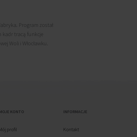
Fabryka. Program został
 kadr tracą funkcje
wej Woli i Włocławku.
MOJE KONTO
INFORMACJE
Mój profil
Kontakt