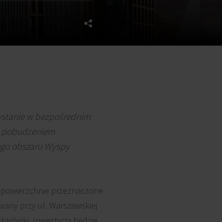
owstanie w bezpośrednim
za pobudzeniem
nego obszaru Wyspy
że powierzchnie przeznaczone
wany przy ul. Warszawskiej
 starówki. Inwestycja będzie