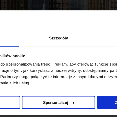
Szczegóły
 plików cookie
do spersonalizowania treści i reklam, aby oferować funkcje sp
ormacje o tym, jak korzystasz z naszej witryny, udostępniamy p
warszawską pracownię PAS Projekt zakłada powstanie budynk
Partnerzy mogą połączyć te informacje z innymi danymi otrzym
nicowanych pod względem wykończenia elewacji wysunięci
nia z ich usług.
r tego terenu, inwestycja będzie realizowana zgodnie z zale
Spersonalizuj
Z