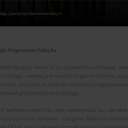
bląg z pierwszym biurowcem klasy A
ięki Programowi Fabryka
iekt oferujący niemal 10 tys. powierzchni użytkowej - p
a w Elblągu. Inwestycja w ramach Programu Fabryka, po
iasta, przyczyni się także do rewitalizacji zdegradowa
tanowiła gospodarcze serce Elbląga.
re” zaoferuje ponad 6 tys. mkw. wysokiej klasy biur, ale tak
 oraz przestrzenie handlowo – usługowe. Będzie on zlokalizo
 Elbląg, która dzieli teren przyszłej inwestycji od miejskiej