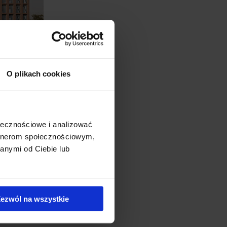
O plikach cookies
ołecznościowe i analizować
artnerom społecznościowym,
u składającego się z 7 brył
anymi od Ciebie lub
a względem rzeki. Ze
ceniami konserwatorskimi.
ezwól na wszystkie