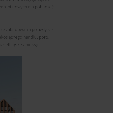
zeni biurowych ma pobudzać
sze zabudowania pojawiły się
ekosiężnego handlu, portu,
azał elbląski samorząd.