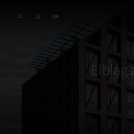
EN
Elbląg 