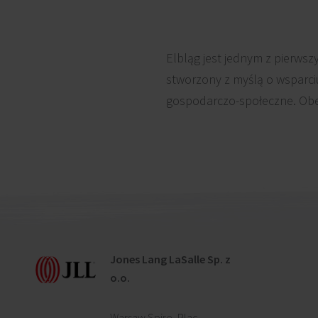
Elbląg jest jednym z pierwsz
stworzony z myślą o wsparci
gospodarczo-społeczne. Obec
Jones Lang LaSalle Sp. z
o.o.
Warsaw Spire, Plac