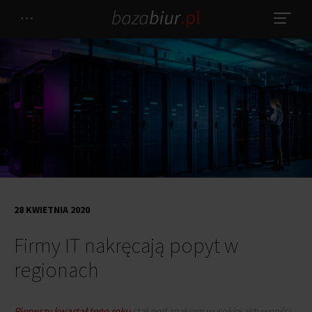
28 KWIETNIA 2020
Firmy IT nakręcają popyt w
regionach
Pierwszy kwartał tego roku
stał pod znakiem wysokiej aktywności