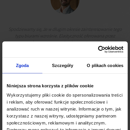
Spodziewamy się, że w długim okresie zainteresowanie tego
typu biurami wzrośnie. Elastyczność oferowana przez
operatorów, czy to na poziomie samej umowy, czy też
gotowości na szybkie przyjęcie nowego najemcy, będzie
szczególnie istotna w czasach wzrostu niepewności
gospodarczej. Niewykluczone więc, że jeszcze więcej firm
Zgoda
Szczegóły
O plikach cookies
będzie otwartych na łączenie najmu tradycyjnego z flexami
Adam Lis
Doradca ds. Elastycznych Rozwiązań Biurowych, JLL
Niniejsza strona korzysta z plików cookie
Wykorzystujemy pliki cookie do spersonalizowania treści
i reklam, aby oferować funkcje społecznościowe i
analizować ruch w naszej witrynie. Informacje o tym, jak
korzystasz z naszej witryny, udostępniamy partnerom
społecznościowym, reklamowym i analitycznym.
Partnerzy mogą połączyć te informacje z innymi danymi