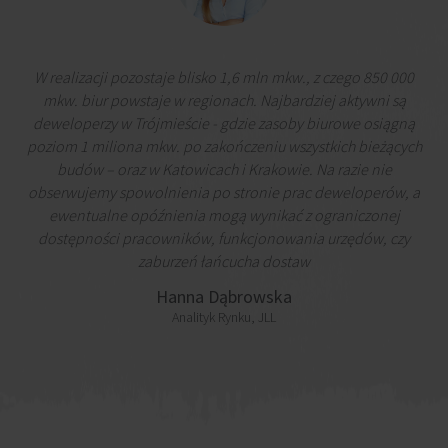
W realizacji pozostaje blisko 1,6 mln mkw., z czego 850 000
mkw. biur powstaje w regionach. Najbardziej aktywni są
deweloperzy w Trójmieście - gdzie zasoby biurowe osiągną
poziom 1 miliona mkw. po zakończeniu wszystkich bieżących
budów – oraz w Katowicach i Krakowie. Na razie nie
obserwujemy spowolnienia po stronie prac deweloperów, a
ewentualne opóźnienia mogą wynikać z ograniczonej
dostępności pracowników, funkcjonowania urzędów, czy
zaburzeń łańcucha dostaw
Hanna Dąbrowska
Analityk Rynku, JLL