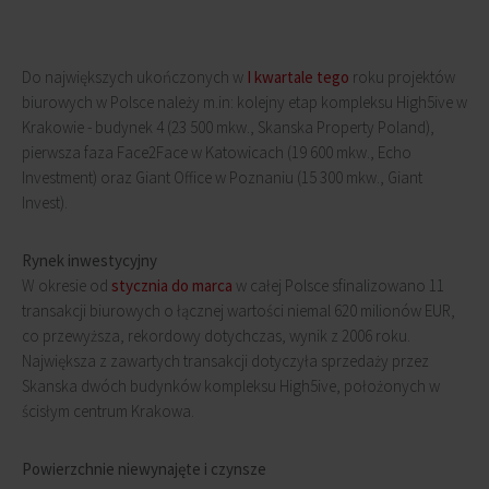
Do największych ukończonych w
I kwartale tego
roku projektów
biurowych w Polsce należy m.in: kolejny etap kompleksu High5ive w
Krakowie - budynek 4 (23 500 mkw., Skanska Property Poland),
pierwsza faza Face2Face w Katowicach (19 600 mkw., Echo
Investment) oraz Giant Office w Poznaniu (15 300 mkw., Giant
Invest).
Rynek inwestycyjny
W okresie od
stycznia do marca
w całej Polsce sfinalizowano 11
transakcji biurowych o łącznej wartości niemal 620 milionów EUR,
co przewyższa, rekordowy dotychczas, wynik z 2006 roku.
Największa z zawartych transakcji dotyczyła sprzedaży przez
Skanska dwóch budynków kompleksu High5ive, położonych w
ścisłym centrum Krakowa.
Powierzchnie niewynajęte i czynsze