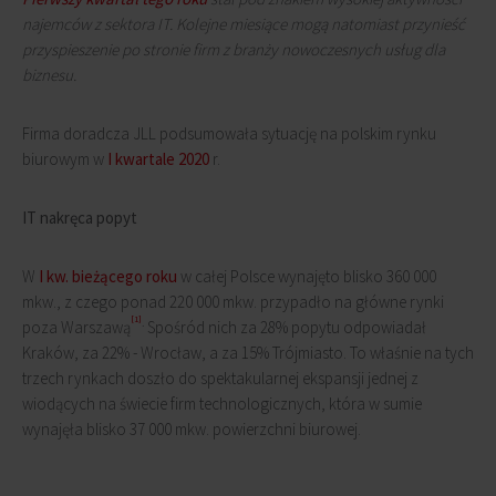
najemców z sektora IT. Kolejne miesiące mogą natomiast przynieść
przyspieszenie po stronie firm z branży nowoczesnych usług dla
biznesu.
Firma doradcza JLL podsumowała sytuację na polskim rynku
biurowym w
I kwartale 2020
r.
IT nakręca popyt
W
I kw. bieżącego roku
w całej Polsce wynajęto blisko 360 000
mkw., z czego ponad 220 000 mkw. przypadło na główne rynki
[1]
.
poza Warszawą
Spośród nich za 28% popytu odpowiadał
Kraków, za 22% - Wrocław, a za 15% Trójmiasto. To właśnie na tych
trzech rynkach doszło do spektakularnej ekspansji jednej z
wiodących na świecie firm technologicznych, która w sumie
wynajęła blisko 37 000 mkw. powierzchni biurowej.