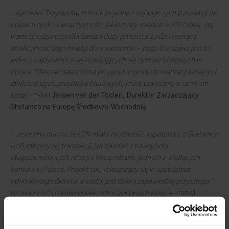
–
Sprzedaż Przystanku mBank to jedna z największych transakcji na
polskim rynku nieruchomości, jakie miały miejsce w 2017 roku. Jej
wartość odzwierciedla bardzo duży potencjał Łodzi i rosnącą
atrakcyjność tego miasta dla inwestorów – poza Warszawą jest to
jeden z najdynamiczniej rozwijających się rynków biurowych w
Polsce. Obecnie nasza firma przygotowuje się do realizacji kolejnych
dwóch dużych projektów biurowych, które powstaną w centrum
Łodzi –
mówi
Jeroen van der Toolen, Dyrektor Zarządzający
Ghelamco na Europę Środkowo-Wschodnią.
–
Jesteśmy dumni, że LCN miało możliwość współpracy z Ghelamco
i mBank przy tej transakcji, jak również z nawiązania
długoterminowych relacji z firmą mBank, jednym z wiodących
banków w Polsce. Projekt ten, mieszczący się w sąsiedztwie
odnowionego dworca w Łodzi, jest dobrą zapowiedzią przyszłego
rozwoju Łodzi i rynku powierzchni biurowych klasy A
–
mówi
Edward LaPuma, współzałożyciel i partner zarządzający LCN
Capital Partners.