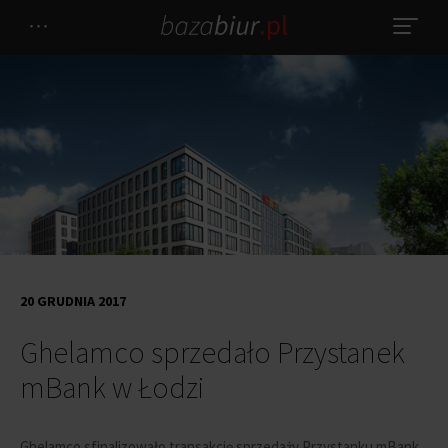
20 GRUDNIA 2017
Ghelamco sprzedało Przystanek
mBank w Łodzi
Ghelamco sfinalizowało transakcję sprzedaży Przystanku mBank,