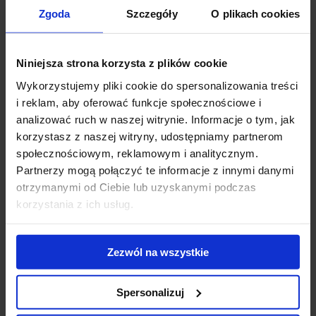
Zgoda
Szczegóły
O plikach cookies
–
Transakcja sprzedaży Przystanku mBank pokazuje utrzymującą się
płynność głównych rynków biurowych poza Warszawą i ich
atrakcyjność dla inwestorów. Nowoczesna nieruchomość,
Niniejsza strona korzysta z plików cookie
zlokalizowana w samym sercu miasta w ramach Nowego Centrum
Łodzi, zabezpieczona długoterminową umową najmu, jest bardzo
Wykorzystujemy pliki cookie do spersonalizowania treści
atrakcyjnym produktem inwestycyjnym
–
mówi
Tomasz Puch,
i reklam, aby oferować funkcje społecznościowe i
Dyrektor Działu Rynków Kapitałowych Nieruchomości Biurowych
analizować ruch w naszej witrynie. Informacje o tym, jak
i Magazynowych, JLL.
korzystasz z naszej witryny, udostępniamy partnerom
społecznościowym, reklamowym i analitycznym.
Partnerzy mogą połączyć te informacje z innymi danymi
otrzymanymi od Ciebie lub uzyskanymi podczas
korzystania z ich usług.
Zezwól na wszystkie
Spersonalizuj