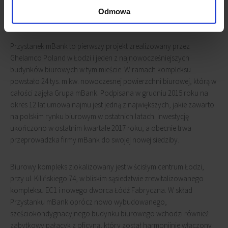
Odmowa
Przystanek mBank to pierwszy projekt zrealizowany przez
Ghelamco Poland w Łodzi i jeden z najnowocześniejszych
budynków biurowych w tym mieście. W ramach kompleksu
powstało 24 tys. m kw. nowoczesnej powierzchni biurowej, którą w
całości zajęła Grupa mBank. Podpisana w grudniu 2015 roku na
okres 12 lat umowa najmu jest jedną z największych, jakie zawarto
na polskim rynku biurowym w ostatnich latach. Inwestycję
ukończono w ostatnim kwartale 2017 roku, a obecnie trwa
przeprowadzka firmy mBank do swojej nowej siedziby.
Biurowy kompleks zlokalizowany jest w ścisłym centrum Łodzi,
przy ul. Kilińskiego 74, w bliskim sąsiedztwie zrewitalizowanego
kompleksu EC1 i nowego dworca Łódź Fabryczna. W skład
Przystanku mBank oprócz nowo wybudowanego,
sześciokondygnacyjnego budynku biurowego wchodzi również
zabytkowy pałacyk z oficyną, który został harmonijnie włączony