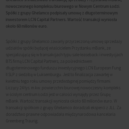
nowoczesnego kompleksu biurowego w Nowym Centrum Łodzi.
Spółki z grupy Ghelamco podpisały umowę z długoterminowym
inwestorem
LCN Capital Partners
. Wartość transakcji wyniosła
około 60 milionów euro.
Spółki z grupy Ghelamco zawarły przyrzeczoną umowę sprzedaży
udziałów spółki będącej właścicielem Przystanku mBank, ze
specjalizującą się w transakcjach typu sale-leaseback i inwestycjach
BTS firmą LCN Capital Partners, za pośrednictwem
długoterminowego funduszu inwestycyjnego LCN European Fung
II SLP z siedzibą w Luksemburgu. Jest to finalizacja zawartej w
kwietniu tego roku umowy przedwstępnej pomiędzy firmami.
Liczący 24 tys. m kw. powierzchni biurowej nowoczesny kompleks
w ścisłym centrum Łodzi jest w całości wynajęty przez Grupę
mBank. Wartość transakcji wyniosła około 60 milionów euro. W
transakcji spółkom z grupy Ghelamco doradzali eksperci z JLL. Za
doradztwo prawne odpowiadała międzynarodowa kancelaria
Greenberg Traurig.