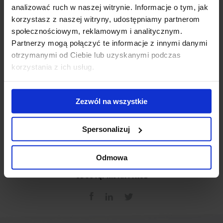
analizować ruch w naszej witrynie. Informacje o tym, jak
koktajl z wieloma atrakcjami:
występem międzynarodowych
korzystasz z naszej witryny, udostępniamy partnerom
baristów, barmanów oraz uznanym w świecie muzyki niezwykłym
społecznościowym, reklamowym i analitycznym.
Tomaszem Dolskim.
Partnerzy mogą połączyć te informacje z innymi danymi
otrzymanymi od Ciebie lub uzyskanymi podczas
Szczegółowy program i rejestracja na stronie:
korzystania z ich usług.
http://www.prospectsinpoland.com/program37.html
Zezwól na wszystkie
Udział w wydarzeniu jest bezpłatny.
Spersonalizuj
Odmowa
UDOSTĘPNIJ ARTYKUŁ